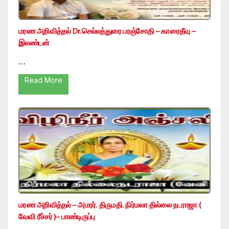
மரண அறிவித்தல் Dr.செல்லத்துரை பரஞ்சோதி – காரைதீவு –
இலண்டன்
…
Read More
மரண அறிவித்தல் – அமரர். திருமதி. நிர்மலா தில்லை நடராஜா (
வேவி ரீச்சர் )– பாண்டிருப்பு