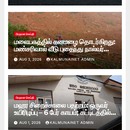
ஸ்காட் பெசென்ட்!
பிரதான செய்தி
மலையகத்தில் கனமழை தொடர்கிறது:
மண்சரிவால் வீடு புதைந்து நால்வர்
மாயம்
AUG 3, 2026
KALMUNAINET ADMIN
பிரதான செய்தி
மஹர சிறைச்சாலை பதற்றம்: ஒருவர்
உயிரிழப்பு – 6 பேர் காயம்; கட்டிடத்தில்
பாரிய தீ
AUG 1, 2026
KALMUNAINET ADMIN