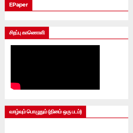
EPaper
சிறப்பு காணொளி
வாழ்வும் பொழுதும் (தினம் ஒரு படம்)