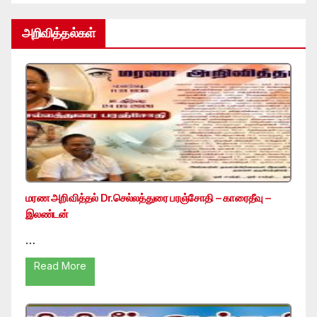
அறிவித்தல்கள்
மரண அறிவித்தல் Dr.செல்லத்துரை பரஞ்சோதி – காரைதீவு –
இலண்டன்
…
Read More