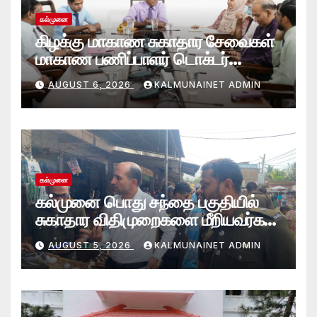
கல்முனை
கிழக்கு மாகாண சுகாதார சேவைகள்
மாகாண பணிப்பாளர் டொக்டர்
சரவணபவன் கல்முனை பிராந்திய
AUGUST 6, 2026
KALMUNAINET ADMIN
சுகாதார சேவைகள் பணிமனைக்கு
விஜயம்!
கல்முனை
கல்முனை பொது சந்தை பகுதியில்
சுகாதார விதிமுறைகளை மீறியவர்கள்
மீது சட்ட நடவடிக்கை!
AUGUST 5, 2026
KALMUNAINET ADMIN