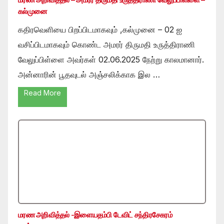
கல்முனை
கதிரவெளியை பிறப்பிடமாகவும் ,கல்முனை – 02 ஐ
வசிப்பிடமாகவும் கொண்ட அமரர் திருமதி உருத்திராணி
வேலுப்பிள்ளை அவர்கள் 02.06.2025 நேற்று காலமானார்.
அன்னாரின் பூதவுடல் அஞ்சலிக்காக இல …
Read More
மரண அறிவித்தல் -இளையதம்பி டேவிட் சந்திரசேகரம்