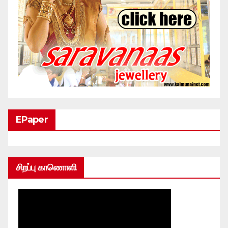
EPaper
சிறப்பு காணொளி