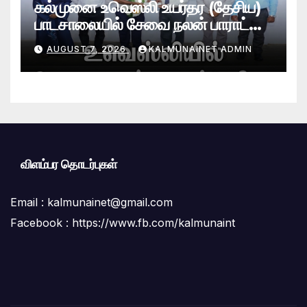
கல்முனை உவெஸ்லி உயர்தர (தேசிய)
பாடசாலையில் சேவை நலன் பாராட்டு
விழா சிறப்பாக நடைபெற்றது
AUGUST 7, 2026
KALMUNAINET ADMIN
விளம்பர தொடர்புகள்
Email :
kalmunainet@gmail.com
Facebook : https://www.fb.com/kalmunaint