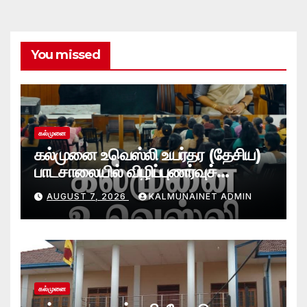
You missed
கல்முனை
கல்முனை உவெஸ்லி உயர்தர (தேசிய)
பாடசாலையில் விழிப்புணர்வுச்
செயலமர்வு
AUGUST 7, 2026
KALMUNAINET ADMIN
கல்முனை