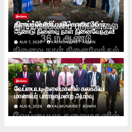
இலங்கை
திராய்க்கேணிப் படுகொலை 36 ம்
ஆண்டு நினைவு நாள் நினைவேந்தல்!
AUG 7, 2026
KALMUNAINET ADMIN
இலங்கை
வேப்பையடி கலைமகளில் கலக்கிய
மாணவர் பாராளுமன்ற அமர்வு
AUG 6, 2026
KALMUNAINET ADMIN