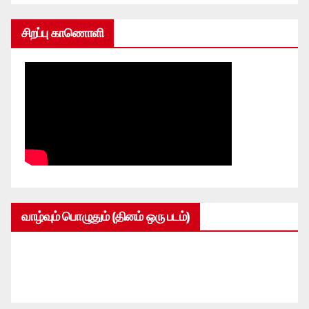
சிறப்பு காணொளி
வாழ்வும் பொழுதும் (தினம் ஒரு படம்)