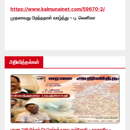
https://www.kalmunainet.com/59670-2/
முதலாவது பிறந்தநாள் வாழ்த்து – பு. லெனிகா
அறிவித்தல்கள்
மரண அறிவித்தல் Dr.செல்லத்துரை பரஞ்சோதி – காரைதீவு –