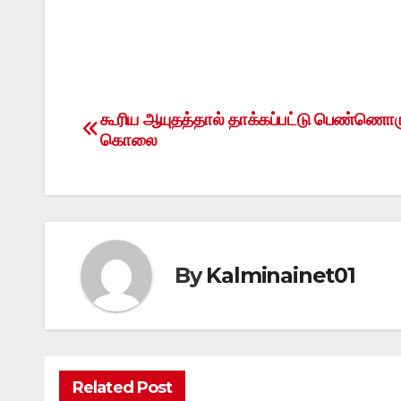
கூரிய ஆயுதத்தால் தாக்கப்பட்டு பெண்ணொர
Post
கொலை
navigation
By
Kalminainet01
Related Post