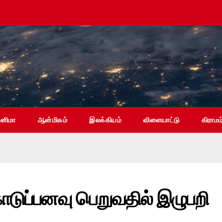
ினிமா
ஆன்மிகம்
இலக்கியம்
விளையாட்டு
கிராமம
ுப்பனவு பெறுவதில் இழுபறி