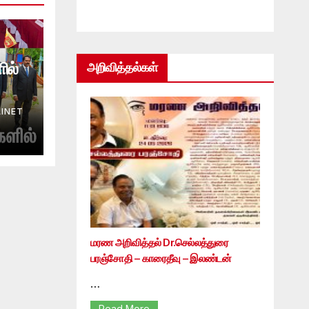
ில்
அறிவித்தல்கள்
INET
மரண அறிவித்தல் Dr.செல்லத்துரை
பரஞ்சோதி – காரைதீவு – இலண்டன்
…
Read More