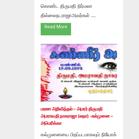
கொண்ட திருமதி நிர்மலா
தில்லைநடராஜாஅவர்கள் …
Read More
மரண அறிவித்தல் – அமரர் திருமதி
அமராவதி நாகராஜா (லதா) -கல்முனை –
அமெரிக்கா
கல்முனையை பிறப்படமாகவும் நியோக்