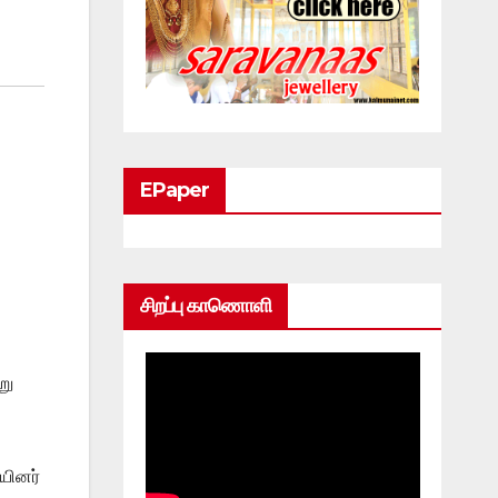
EPaper
சிறப்பு காணொளி
று
யினர்