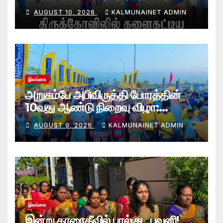
போலீஸ் மாஅதிபரும் பங்கேற்பு
AUGUST 10, 2026
KALMUNAINET ADMIN
இலங்கை
அறுகம்பே அபிவிருத்தி போரத்தின்
10வது ஆண்டு நிறைவு விழா:
அறுகம்பே அரை மரதன் ஓட்டத்தில்
AUGUST 9, 2026
KALMUNAINET ADMIN
இலங்கை சிவராஜன் முதலிடம்!
இலங்கை
இன்று காரைதீவில் பால்குட பவனி!