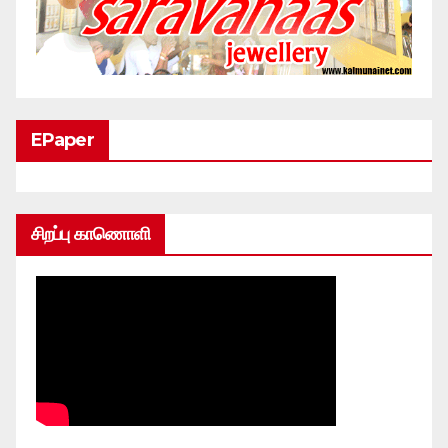
EPaper
சிறப்பு காணொளி