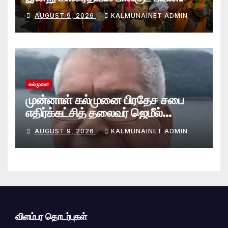
AUGUST 9, 2026
KALMUNAINET ADMIN
கல்முனை
முன்னாள் கல்முனை பிரதேச சபை
எதிர்க்கட்சித் தலைவர் ஜெமீல்
காலமானார்.!
AUGUST 9, 2026
KALMUNAINET ADMIN
விளம்பர தொடர்புகள்