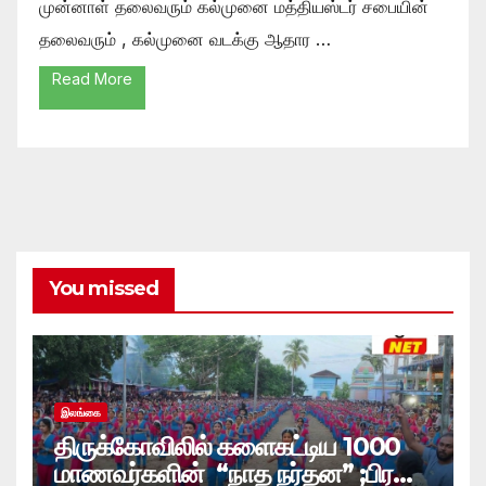
முன்னாள் தலைவரும் கல்முனை மத்தியஸ்டர் சபையின்
தலைவரும் , கல்முனை வடக்கு ஆதார …
Read More
You missed
இலங்கை
திருக்கோவிலில் களைகட்டிய 1000
மாணவர்களின் “நாத நர்தன” ;பிரதி