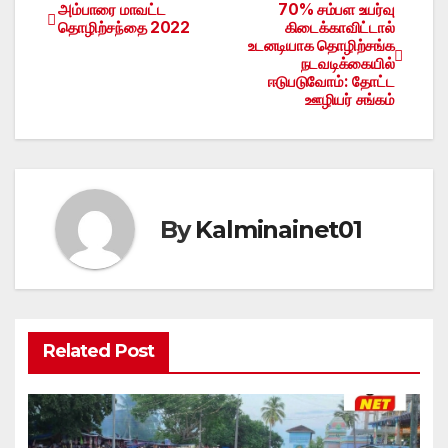
அம்பாரை மாவட்ட
70% சம்பள உயர்வு
Post
தொழிற்சந்தை 2022
கிடைக்காவிட்டால்
உடனடியாக தொழிற்சங்க
navigation
நடவடிக்கையில்
ஈடுபடுவோம்: தோட்ட
ஊழியர் சங்கம்
By
Kalminainet01
Related Post