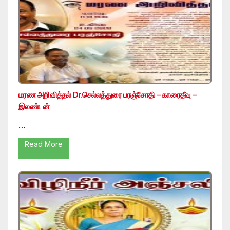
மரண அறிவித்தல் Dr.செல்லத்துரை பரஞ்சோதி – காரைதீவு –
இலண்டன்
…
Read More