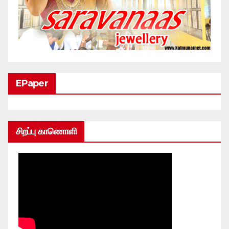
EPaper
சிறப்பு காணொளி