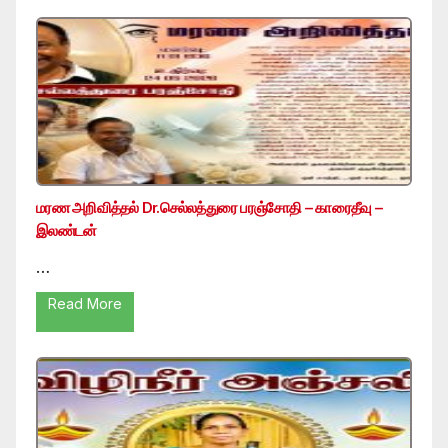
மரண அறிவித்தல் Dr.செல்லத்துரை பரஞ்சோதி – காரைதீவு –
இலண்டன்
…
Read More