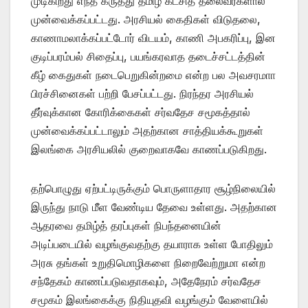
முடிகிறது எந்த கருத்து தமிழ் கட்சித் தலைவர்களால்
முன்வைக்கப்பட்டது. அரசியல் கைதிகள் விடுதலை,
காணாமலாக்கப்பட்டோர் விடயம், காணி அபகரிப்பு, இன
குடிப்பரம்பல் சிதைப்பு, பயங்கரவாத தடைச்சட்டத்தின்
கீழ் கைதுகள் நடைபெறுகின்றமை என்ற பல அவசரமாா
பிரச்சினைகள் பற்றி பேசப்பட்டது. நிரந்தர அரசியல்
தீர்வுக்கான கோரிக்கைகள் சர்வதேச சமூகத்தால்
முன்வைக்கப்பட்டாலும் அதற்கான சாத்தியக்கூறுகள்
இலங்கை அரசியலில் குறைவாகவே காணப்படுகிறது.
தற்பொழுது ஏற்பட்டிருக்கும் பொருளாதார சூழ்நிலையில்
இருந்து நாடு மீீள வேண்டிய தேவை உள்ளது. அதற்கான
ஆதரவை தமிழ்த் தரப்புகள் நிபந்தனையின்
அடிப்படையில் வழங்குவதற்கு தயாராக உள்ள போதிலும்
அரசு தங்கள் உறுதிமொழிகளை நிறைவேற்றுமா என்ற
சந்தேகம் காணப்படுவதாகவும், அதேநேரம் சர்வதேச
சமூகம் இலங்கைக்கு நிதியுதவி வழங்கும் வேளையில்