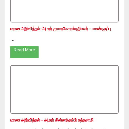
மரண அறிவித்தல்-அமரர் குமாரசேகரம் ரதிமலர் – பாண்டிருப்பு
…
Read More
மரண அறிவித்தல் – அமரர் சின்னத்தம்பி கந்தசாமி