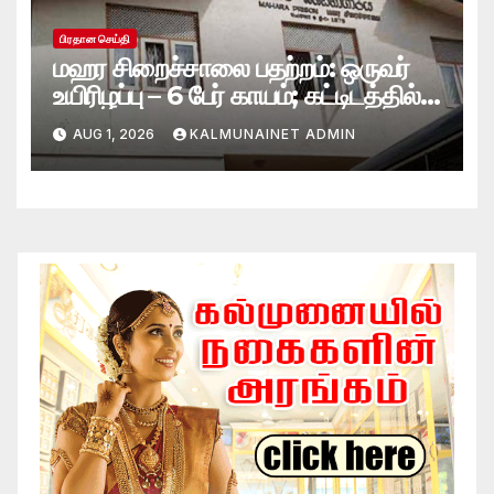
பிரதான செய்தி
மஹர சிறைச்சாலை பதற்றம்: ஒருவர்
உயிரிழப்பு – 6 பேர் காயம்; கட்டிடத்தில்
பாரிய தீ
AUG 1, 2026
KALMUNAINET ADMIN