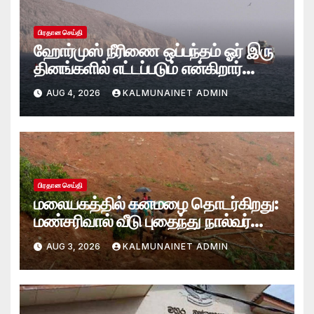
பிரதான செய்தி
ஹோர்முஸ் நீரிணை ஒப்பந்தம் ஓர் இரு
தினங்களில் எட்டப்படும் என்கிறார்
அமெரிக்க கருவூலச் செயலாளர்
AUG 4, 2026
KALMUNAINET ADMIN
ஸ்காட் பெசென்ட்!
பிரதான செய்தி
மலையகத்தில் கனமழை தொடர்கிறது:
மண்சரிவால் வீடு புதைந்து நால்வர்
மாயம்
AUG 3, 2026
KALMUNAINET ADMIN