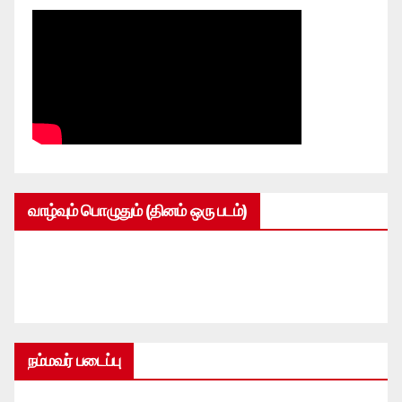
வாழ்வும் பொழுதும் (தினம் ஒரு படம்)
நம்மவர் படைப்பு