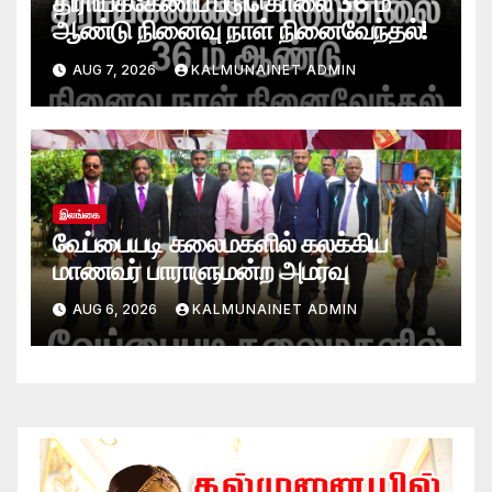
திராய்க்கேணிப் படுகொலை 36 ம்
ஆண்டு நினைவு நாள் நினைவேந்தல்!
AUG 7, 2026
KALMUNAINET ADMIN
இலங்கை
வேப்பையடி கலைமகளில் கலக்கிய
மாணவர் பாராளுமன்ற அமர்வு
AUG 6, 2026
KALMUNAINET ADMIN