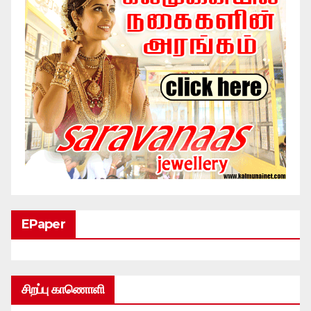
EPaper
சிறப்பு காணொளி