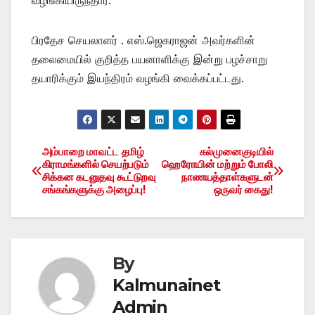
பிரதேச செயலாளர் . எஸ்.ஜெகராஜன் அவர்களின்
தலைமையில் குறித்த பயனாளிக்கு இன்று பழச்சாறு
தயாரிக்கும் இயந்திரம் வழங்கி வைக்கப்பட்டது.
அம்பாறை மாவட்ட தமிழ்
கல்முனைகுடியில்
Post
கிராமங்களில் செயற்படும்
ஹெரோயின் மற்றும் போலி
சிக்கன கடனுதவு கூட்டுறவு
நாணயத்தாள்களுடன்
navigation
சங்கங்களுக்கு அழைப்பு!
ஒருவர் கைது!
By
Kalmunainet
Admin