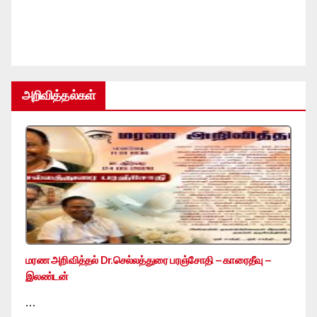
அறிவித்தல்கள்
மரண அறிவித்தல் Dr.செல்லத்துரை பரஞ்சோதி – காரைதீவு –
இலண்டன்
…