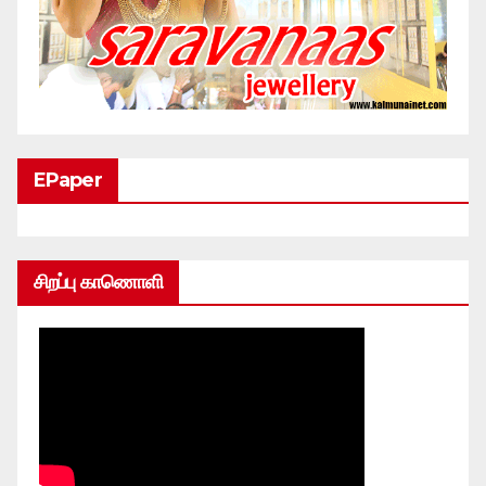
EPaper
சிறப்பு காணொளி