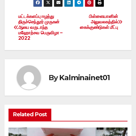
மட்டக்களப்பு ஈழத்து
பிள்ளையானின்
Post
திருச்செந்தூர் முருகன்
அலுவலகத்தில்
ஆலய வருடாந்த
கைக்குண்டுகள் மீட்பு
navigation
மஹோற்சவ பெருவிழா –
2022
By
Kalminainet01
Related Post