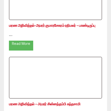
மரண அறிவித்தல்-அமரர் குமாரசேகரம் ரதிமலர் – பாண்டிருப்பு
…
Read More
மரண அறிவித்தல் – அமரர் சின்னத்தம்பி கந்தசாமி