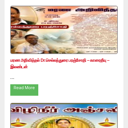
மரண அறிவித்தல் Dr.செல்லத்துரை பரஞ்சோதி – காரைதீவு –
இலண்டன்
…
Read More