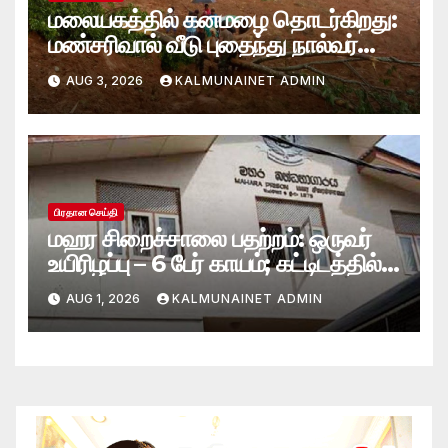
மலையகத்தில் கனமழை தொடர்கிறது:
மண்சரிவால் வீடு புதைந்து நால்வர்
மாயம்
AUG 3, 2026
KALMUNAINET ADMIN
பிரதான செய்தி
மஹர சிறைச்சாலை பதற்றம்: ஒருவர்
உயிரிழப்பு – 6 பேர் காயம்; கட்டிடத்தில்
பாரிய தீ
AUG 1, 2026
KALMUNAINET ADMIN