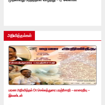
அறிவித்தல்கள்
மரண அறிவித்தல் Dr.செல்லத்துரை பரஞ்சோதி – காரைதீவு –
இலண்டன்
…