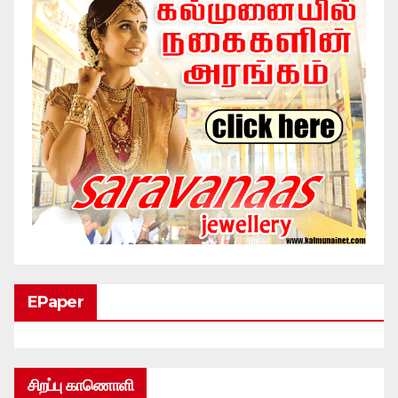
EPaper
சிறப்பு காணொளி