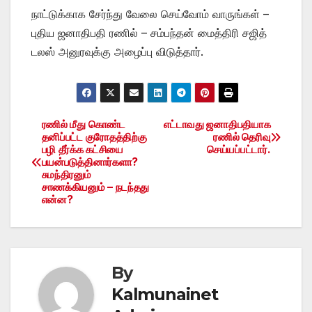
நாட்டுக்காக சேர்ந்து வேலை செய்வோம் வாருங்கள் –
புதிய ஜனாதிபதி ரணில் – சம்பந்தன் மைத்திரி சஜித்
டலஸ் அனுரவுக்கு அழைப்பு விடுத்தார்.
ரணில் மீது கொண்ட
எட்டாவது ஜனாதிபதியாக
Post
தனிப்பட்ட குரோதத்திற்கு
ரணில் தெரிவு
பழி தீர்க்க கட்சியை
செய்யப்பட்டார்.
navigation
பயன்படுத்தினார்களா?
சுமந்திரனும்
சாணக்கியனும் – நடந்தது
என்ன?
By
Kalmunainet