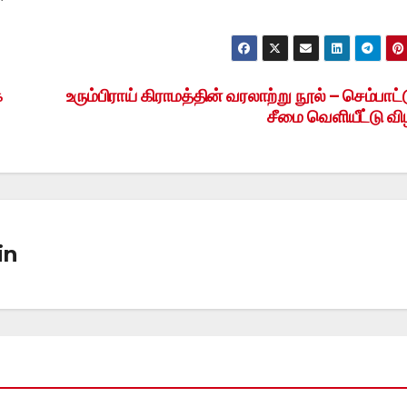
்
உரும்பிராய் கிராமத்தின் வரலாற்று நூல் – செம்பாட்ட
சீமை வெளியீட்டு வ
in