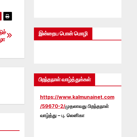
ுச்
இன்றைய பொன் மொழி
ிழா
பிறந்தநாள் வாழ்த்துக்கள்
https://www.kalmunainet.com
/59670-2/
முதலாவது பிறந்தநாள்
வாழ்த்து – பு. லெனிகா