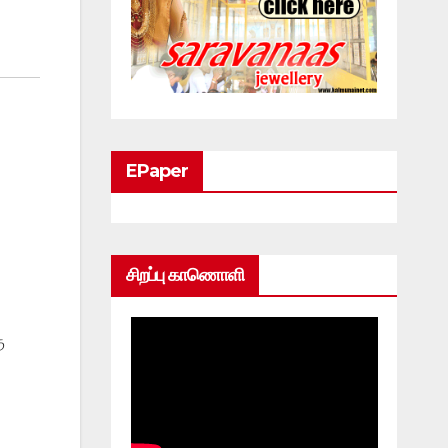
EPaper
சிறப்பு காணொளி
ு