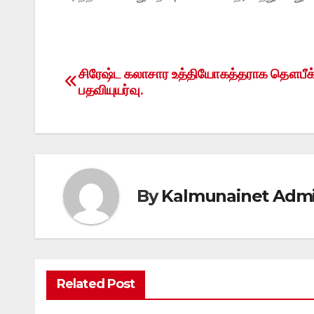
சிரேஷ்ட கலாசார உத்தியோகத்தராக தௌபீக
Post
பதவியுயர்வு.
navigation
By
Kalmunainet Adm
Related Post