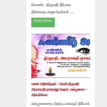
கொண்ட திருமதி நிர்மலா
தில்லைநடராஜாஅவர்கள் …
Read More
மரண அறிவித்தல் – அமரர் திருமதி
அமராவதி நாகராஜா (லதா) -கல்முனை –
அமெரிக்கா
கல்முனையை பிறப்படமாகவும் நியோக்