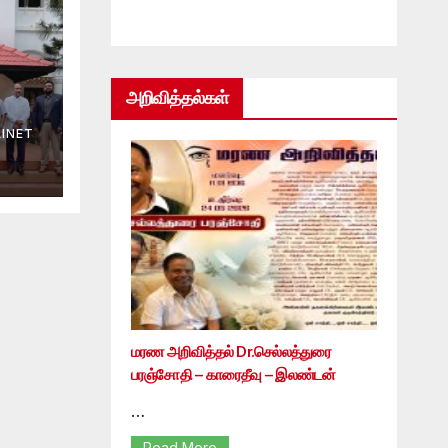
அறிவித்தல்கள்
INET
மரண அறிவித்தல் Dr.செல்லத்துரை
பரஞ்சோதி – காரைதீவு – இலண்டன்
…
Read More