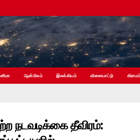
ினிமா
ஆன்மிகம்
இலக்கியம்
விளையாட்டு
கிராமம
ற்ற நடவடிக்கை தீவிரம்: