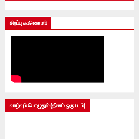
சிறப்பு காணொளி
வாழ்வும் பொழுதும் (தினம் ஒரு படம்)