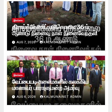
இலங்கை
திராய்க்கேணிப் படுகொலை 36 ம்
ஆண்டு நினைவு நாள் நினைவேந்தல்!
AUG 7, 2026
KALMUNAINET ADMIN
இலங்கை
வேப்பையடி கலைமகளில் கலக்கிய
மாணவர் பாராளுமன்ற அமர்வு
AUG 6, 2026
KALMUNAINET ADMIN