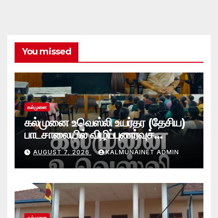
You missed
கல்முனை
கல்முனை உவெஸ்லி உயர்தர (தேசிய)
பாடசாலையில் விழிப்புணர்வுச்
செயலமர்வு
AUGUST 7, 2026
KALMUNAINET ADMIN
கல்முனை