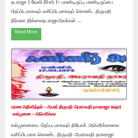
நடராஜா ( வேவி ரீச்சர் )– பாண்டிருப்பு பாண்டிருப்பை
பிறப்பிடமாகவும் வசிப்பிடமாகவும் கொண்ட திருமதி
நிர்மலா தில்லைநடராஜாஅவர்கள் …
Read More
மரண அறிவித்தல் – அமரர் திருமதி அமராவதி நாகராஜா (லதா)
-கல்முனை – அமெரிக்கா
கல்முனையை பிறப்படமாகவும் நியோக் அமெரிக்காவை
வசிப்பிடமாக கொண்ட திருமதி அமராவதி நாகராஜா