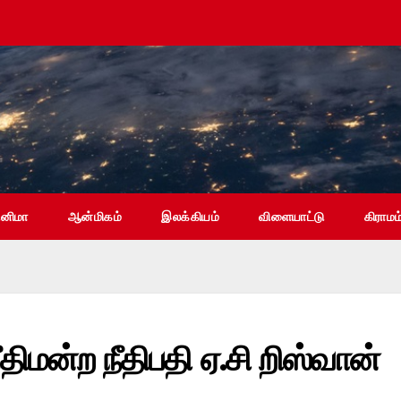
ினிமா
ஆன்மிகம்
இலக்கியம்
விளையாட்டு
கிராமம
திமன்ற நீதிபதி ஏ.சி றிஸ்வான்