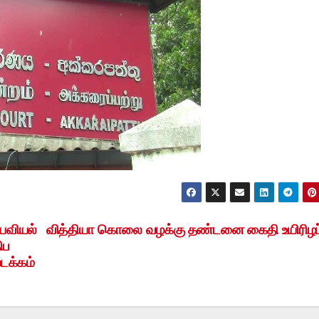
யவியல்
வித்தியா கொலை வழக்கு தண்டனை கைதி உயிரிழப்
ிப
டக்கம்