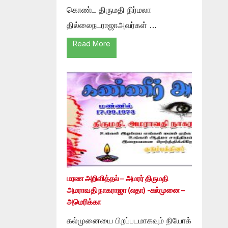
கொண்ட திருமதி நிர்மலா
தில்லைநடராஜாஅவர்கள் …
Read More
மரண அறிவித்தல் – அமரர் திருமதி
அமராவதி நாகராஜா (லதா) -கல்முனை –
அமெரிக்கா
கல்முனையை பிறப்படமாகவும் நியோக்