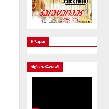
EPaper
சிறப்பு காணொளி