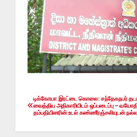
டிக்கோயா இரட்டை கொலை: சந்தேகநபர் தட
Post
வைத்திய அதிகாரியிடம் ஒப்படைப்பு – வயோத
navigation
தம்பதியினரின் உடல் கண்ணீரஞ்சலியுடன் நல்ல