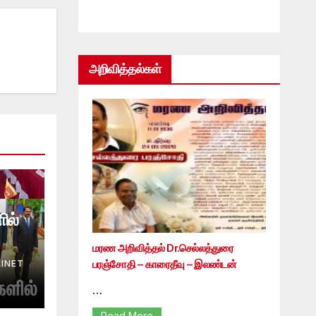
அறிவித்தல்கள்
ில்
மரண அறிவித்தல் Dr.செல்லத்துரை
பரஞ்சோதி – காரைதீவு – இலண்டன்
INET
…
Read More