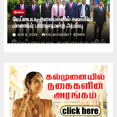
இலங்கை
வேப்பையடி கலைமகளில் கலக்கிய
மாணவர் பாராளுமன்ற அமர்வு
AUG 6, 2026
KALMUNAINET ADMIN