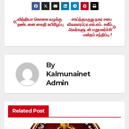
வித்தியா கொலை வழக்கு
சாய்ந்தமருது நகர சபை
Post
தண்டனை கைதி உயிரிழப்பு
விவகாரம்;ஏ.எல்.எம். சலீம்
அவர்களுடன் மறுமலர்ச்சி
navigation
மன்றம் சந்திப்பு.!
By
Kalmunainet
Admin
Related Post