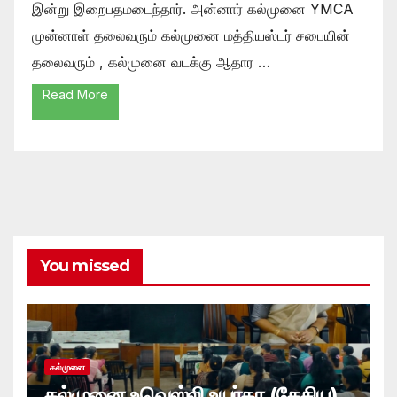
இன்று இறைபதமடைந்தார். அன்னார் கல்முனை YMCA
முன்னாள் தலைவரும் கல்முனை மத்தியஸ்டர் சபையின்
தலைவரும் , கல்முனை வடக்கு ஆதார …
Read More
You missed
கல்முனை
கல்முனை உவெஸ்லி உயர்தர (தேசிய)