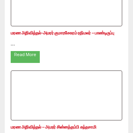
மரண அறிவித்தல்-அமரர் குமாரசேகரம் ரதிமலர் – பாண்டிருப்பு
…
Read More
மரண அறிவித்தல் – அமரர் சின்னத்தம்பி கந்தசாமி