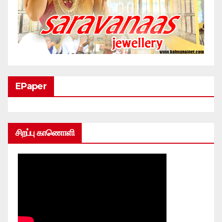
EPaper
சிறப்பு காணொளி