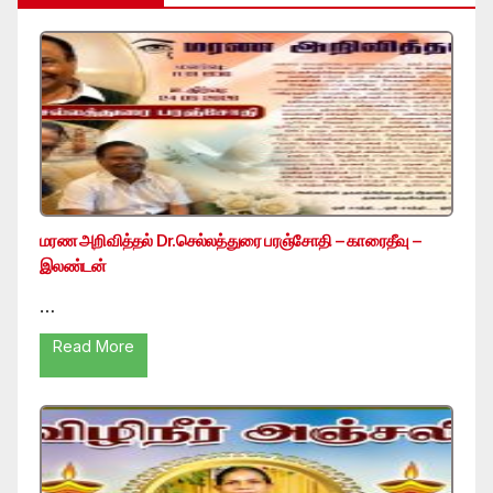
மரண அறிவித்தல் Dr.செல்லத்துரை பரஞ்சோதி – காரைதீவு –
இலண்டன்
…
Read More