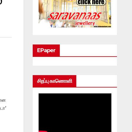
்
EPaper
சிறப்பு காணொளி
றான
டா’