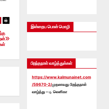
இன்றைய பொன் மொழி
ந்த
றன்
கள்
பிறந்தநாள் வாழ்த்துக்கள்
https://www.kalmunainet.com
/59670-2/
முதலாவது பிறந்தநாள்
வாழ்த்து – பு. லெனிகா