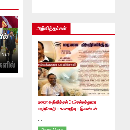
அறிவித்தல்கள்
ில்
INET
மரண அறிவித்தல் Dr.செல்லத்துரை
பரஞ்சோதி – காரைதீவு – இலண்டன்
…
Read More