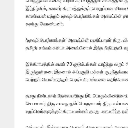
​பொத்துவில் கனகர் கிராம அபிவிருத்திச் சங்கத்தின
இந்நிழ்வில், கனகர் கிராமத்துக்குப் பொறுப்பான கிராம
காண்டீபன் மற்றும் உதவும் பொற்கரங்கள் அமைப்பின
கலந்து கொண்டனர்.
​‘உதவும் பொற்கரங்கள்’ அமைப்பின் பணிப்பாளர் திர
தமிழர் சங்கம் கனடா அமைப்பினால் இந்த நிதியுதவி வழங
​இக்கிராமத்தில் சுமார் 73 குடும்பங்கள் வாழ்ந்து 
இருந்துள்ளன. இதனால் அப்பகுதி மக்கள் குடிநீருக்கா
பெற்றுக் கொள்வதிலும் பெரும் சிரமங்களை எதிர்கொண
​தமது நீண்டநாள் தேவையறிந்து இப் பொதுக்கிணற்றைப்
செயலாளர் திரு கமலநாதன் பொருளாளர் திரு. கல்யாணச
உறுப்பினர்களுக்கும் கிராம மக்கள் தமது மனமார்ந்த ந
அத்துடன், இவ்வாறான பொதுக் கிணறுகளைத் தேவைகள