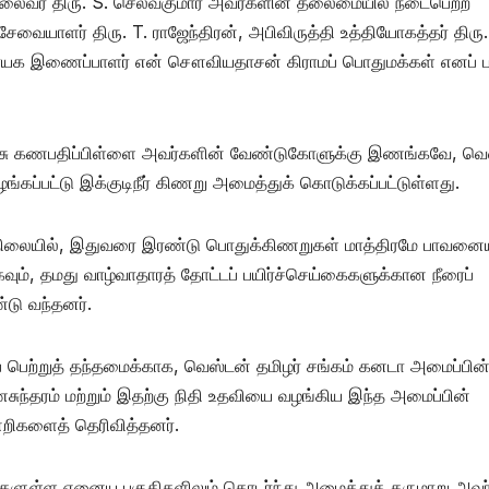
் தலைவர் திரு. S. செல்வகுமார் அவர்களின் தலைமையில் நடைபெற்ற
 சேவையாளர் திரு. T. ராஜேந்திரன், அபிவிருத்தி உத்தியோகத்தர் திரு.
் தாயக இணைப்பாளர் என் சௌவியதாசன் கிராமப் பொதுமக்கள் எனப் ப
ு. விசு கணபதிப்பிள்ளை அவர்களின் வேண்டுகோளுக்கு இணங்கவே, வெ
்கப்பட்டு இக்குடிநீர் கிணறு அமைத்துக் கொடுக்கப்பட்டுள்ளது.
வரும் நிலையில், இதுவரை இரண்டு பொதுக்கிணறுகள் மாத்திரமே பாவனைய
கவும், தமது வாழ்வாதாரத் தோட்டப் பயிர்ச்செய்கைகளுக்கான நீரைப்
்டு வந்தனர்.
 பெற்றுத் தந்தமைக்காக, வெஸ்டன் தமிழர் சங்கம் கனடா அமைப்பின
ுந்தரம் மற்றும் இதற்கு நிதி உதவியை வழங்கிய இந்த அமைப்பின்
ன்றிகளைத் தெரிவித்தனர்.
ுள்ள ஏனைய பகுதிகளிலும் தொடர்ந்து அமைத்துத் தருமாறு அவர