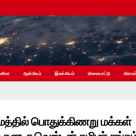
ினிமா
ஆன்மிகம்
இலக்கியம்
விளையாட்டு
கிராமம
மத்தில் பொதுக்கிணறு மக்கள்