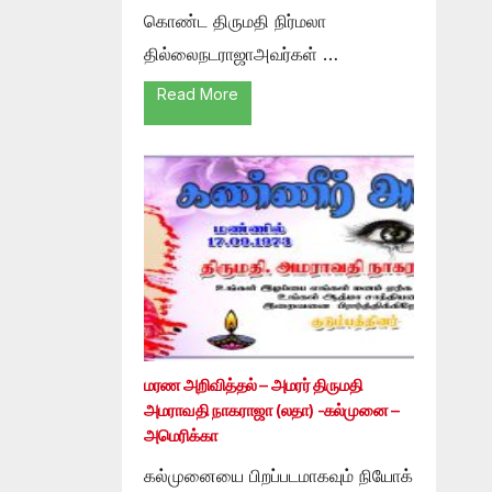
கொண்ட திருமதி நிர்மலா
தில்லைநடராஜாஅவர்கள் …
Read More
மரண அறிவித்தல் – அமரர் திருமதி
அமராவதி நாகராஜா (லதா) -கல்முனை –
அமெரிக்கா
கல்முனையை பிறப்படமாகவும் நியோக்