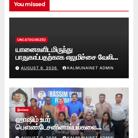
You missed
UNCATEGORIZED
யானைகளிடமிருந்து
பாதுகாப்பதற்காக எலுமிச்சை வேலி
அமைத்தல்’ ஆய்வில் வெற்றி
AUGUST 9, 2026
KALMUNAINET ADMIN
என்கிறார் வினோஜ்குமார்
இலங்கை
ஹாஷிம் உமர்
பௌண்டேசனினால்பல்கலை
மாணவர்களுக்குமடி கணனி
AUGUST 9, 2026
KALMUNAINET ADMIN