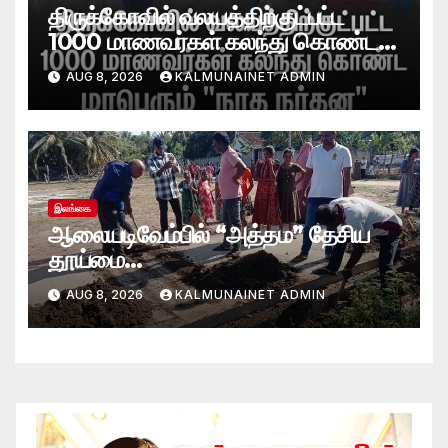
திருக்கோவில் வலயத்திற்குட்பட்ட
1000 மாணவர்கள் கலந்து கொண்ட
“நாத நர்தன” கலை நிகழ்வு.
AUG 8, 2026
KALMUNAINET ADMIN
இலங்கை
ஆலையடிவேம்பில் “அத்தம” தேசிய
தூய்மை
வேலைத்திட்டம்.:ஆலையடிவேம்பு
AUG 8, 2026
KALMUNAINET ADMIN
பிரதேச செயலகமும் பிரதேச சபையும்
இணைந்து விசேட தூய்மைப் பணி.