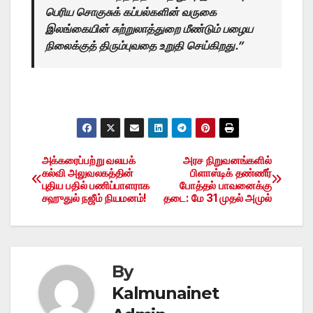
பெரிய சொகுசுக் கப்பல்களின் வருகை
இலங்கையின் சுற்றுலாத்துறை மீண்டும் பழைய
நிலைக்குத் திரும்புவதை உறுதி செய்கிறது.”
அக்கரைப்பற்று வலயக்
அரச நிறுவனங்களில்
Post
கல்வி அலுவலகத்தின்
பிளாஸ்டிக் தண்ணீர்
புதிய பதில் பணிப்பாளராக
போத்தல் பாவனைக்கு
navigation
சஹுதுல் நஜீம் நியமனம்!
தடை: மே 31 முதல் அமுல்
By
Kalmunainet