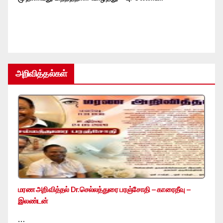
அறிவித்தல்கள்
மரண அறிவித்தல் Dr.செல்லத்துரை பரஞ்சோதி – காரைதீவு –
இலண்டன்
…