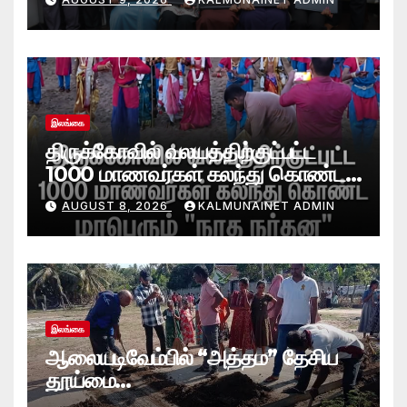
அன்பளிப்பு.!
இலங்கை
திருக்கோவில் வலயத்திற்குட்பட்ட
1000 மாணவர்கள் கலந்து கொண்ட
“நாத நர்தன” கலை நிகழ்வு.
AUGUST 8, 2026
KALMUNAINET ADMIN
இலங்கை
ஆலையடிவேம்பில் “அத்தம” தேசிய
தூய்மை
வேலைத்திட்டம்.:ஆலையடிவேம்பு