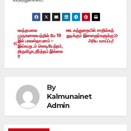
உகந்தமலை
ஊடகத்துறையில் சாதிக்கத்
Post
முருகனாலயத்தில் மே 19
துடிக்கும் இளைஞர்களுக்கு
இல் பாலஸ்தாபனம் –
அரிய வாய்ப்பு!
navigation
இவ்வருடம் கொடியேற்றம்,
திருவிழா,தீர்த்தம் இல்லை
!!
By
Kalmunainet
Admin