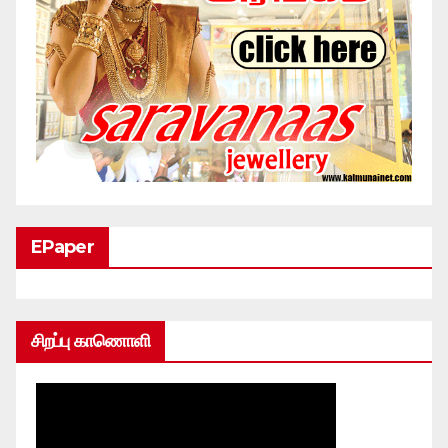
EPaper
சிறப்பு காணொளி