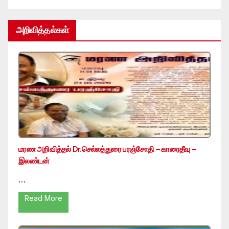
அறிவித்தல்கள்
மரண அறிவித்தல் Dr.செல்லத்துரை பரஞ்சோதி – காரைதீவு –
இலண்டன்
…
Read More