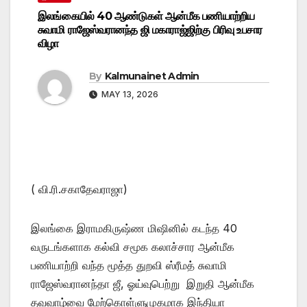
இலங்கையில் 40 ஆண்டுகள் ஆன்மீக பணியாற்றிய
சுவாமி ராஜேஸ்வரானந்த ஜி மகாராஜ்ஜிற்கு பிரிவு உபசார
விழா
By
Kalmunainet Admin
MAY 13, 2026
( வி.ரி.சகாதேவராஜா)
இலங்கை இராமகிருஷ்ண மிஷினில் கடந்த 40
வருடங்களாக கல்வி சமூக கலாச்சார ஆன்மீக
பணியாற்றி வந்த மூத்த துறவி ஸ்ரீமத் சுவாமி
ராஜேஸ்வரானந்தா ஜீ, ஓய்வுபெற்று இறுதி ஆன்மீக
தவவாழ்வை மேற்கொள்ளுமுகமாக இந்தியா