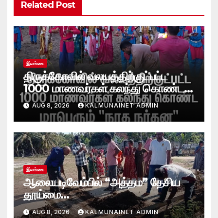
Related Post
இலங்கை
திருக்கோவில் வலயத்திற்குட்பட்ட
1000 மாணவர்கள் கலந்து கொண்ட
“நாத நர்தன” கலை நிகழ்வு.
AUG 8, 2026
KALMUNAINET ADMIN
இலங்கை
ஆலையடிவேம்பில் “அத்தம” தேசிய
தூய்மை
வேலைத்திட்டம்.:ஆலையடிவேம்பு
AUG 8, 2026
KALMUNAINET ADMIN