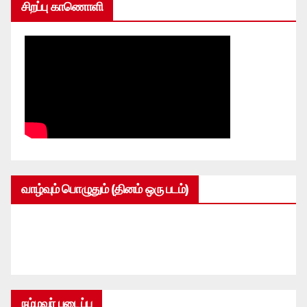
சிறப்பு காணொளி
வாழ்வும் பொழுதும் (தினம் ஒரு படம்)
நம்மவர் படைப்பு