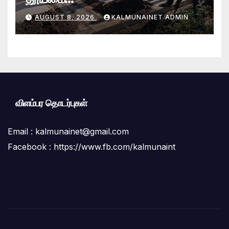
வேலைத்திட்டம்.:ஆலையடிவேம்பு
AUGUST 8, 2026
KALMUNAINET ADMIN
பிரதேச செயலகமும் பிரதேச சபையும்
இணைந்து விசேட தூய்மைப் பணி.
விளம்பர தொடர்புகள்
Email :
kalmunainet@gmail.com
Facebook : https://www.fb.com/kalmunaint