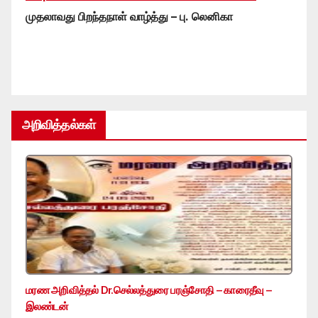
முதலாவது பிறந்தநாள் வாழ்த்து – பு. லெனிகா
அறிவித்தல்கள்
மரண அறிவித்தல் Dr.செல்லத்துரை பரஞ்சோதி – காரைதீவு –
இலண்டன்