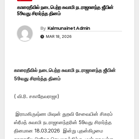
காரைதீவில் நடைபெற்ற சுவாமி நடராஜானந்த ஜீயின்
59வது சிரார்த்த தினம்
By
Kalmunainet Admin
MAR 18, 2026
காரைதீவில் நடைபெற்ற சுவாமி நடராஜானந்த ஜீயின்
59வது சிரார்த்த தினம்
( வி.ரி. சகாதேவராஜா)
இராமகிருஷ்ண மிஷன் துறவி சேவையின் சிகரம்
ஸ்ரீமத் சுவாமி நடராஜானந்தரின் 59வது சிரார்த்த
தினமான 18.03.2026 இன்று புதன்கிழமை
காரைதீவு பிரதேச செயலகத்திற்கு முன்பாகவுள்ள