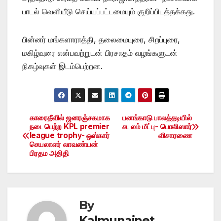
பாடல் வெளியீடு செய்யப்பட்டமையும் குறிப்பிடத்தக்கது.
பின்னர் மங்களாராத்தி, தலைமையுரை, சிறப்புரை,
மகிழ்வுரை என்பவற்றுடன் பிரசாதம் வழங்களுடன்
நிகழ்வுகள் இடம்பெற்றன.
காரைதீவில் ஜனரஞ்சகமாக
பனங்காடு பாலத்தடியில்
Post
நடைபெற்ற KPL premier
சடலம் மீட்பு- பொலிஸார்
league trophy- ஒஸ்கார்
விசாரணை
navigation
செயலாளர் லாவண்யன்
பிரதம அதிதி
By
Kalmunainet