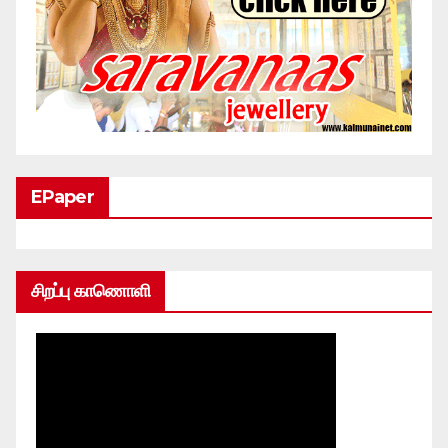
EPaper
சிறப்பு காணொளி