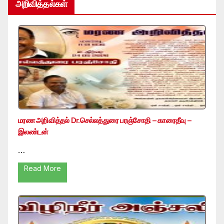
அறிவித்தல்கள்
மரண அறிவித்தல் Dr.செல்லத்துரை பரஞ்சோதி – காரைதீவு –
இலண்டன்
…
Read More