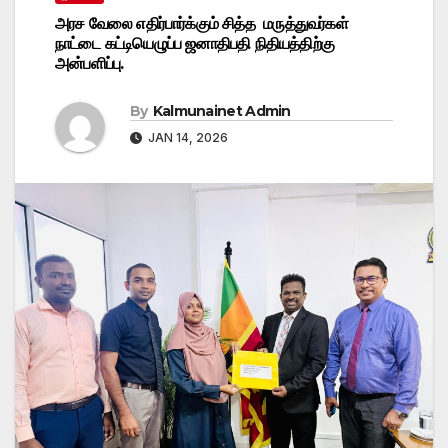
அரச வேலை எதிர்பார்க்கும் சித்த மருத்துவர்கள்
நாட்டை கட்டியெழுப்ப ஜனாதிபதி நிதியத்திற்கு
அன்பளிப்பு.
By
Kalmunainet Admin
JAN 14, 2026