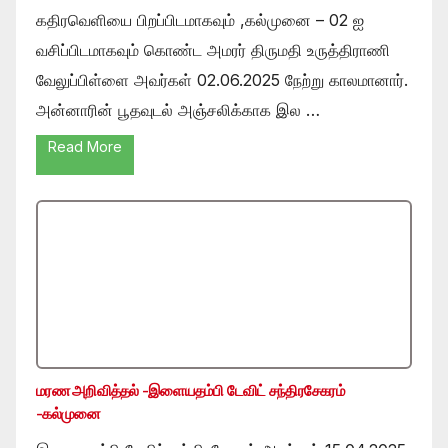
கதிரவெளியை பிறப்பிடமாகவும் ,கல்முனை – 02 ஐ
வசிப்பிடமாகவும் கொண்ட அமரர் திருமதி உருத்திராணி
வேலுப்பிள்ளை அவர்கள் 02.06.2025 நேற்று காலமானார்.
அன்னாரின் பூதவுடல் அஞ்சலிக்காக இல …
Read More
மரண அறிவித்தல் -இளையதம்பி டேவிட் சந்திரசேகரம்
-கல்முனை