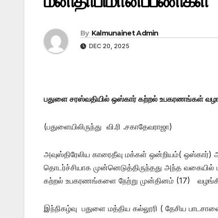
மனிதாபிமானப்பணிகள்
By
Kalmunainet Admin
DEC 20, 2025
பதுளை சரஸ்வதியில் ஒஸ்கார் கற்றல் உபகரணங்கள் வழங
(பதுளையிலிருந்து வி.ரி .சகாதேவராஜா)
அவுஸ்திரேலிய காரைதீவு மக்கள் ஒன்றியம்( ஒஸ்கா
தொடர்ச்சியாக முன்னெடுத்திருந்தது அந்த வகையில் 
கற்றல் உபகரணங்களை நேற்று முன்தினம் (17) வழங்க
இந்நிகழ்வு பதுளை மத்திய கல்லூரி ( தேசிய பாடசால