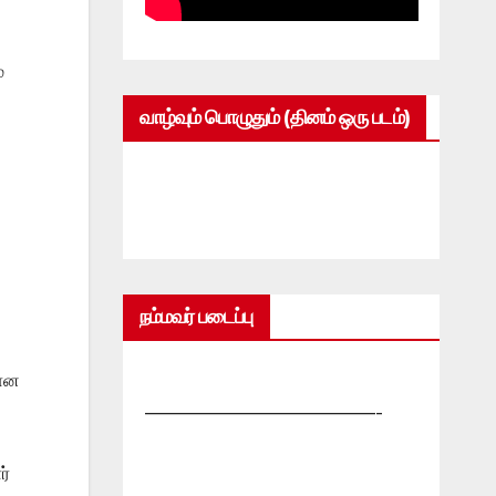
்
வாழ்வும் பொழுதும் (தினம் ஒரு படம்)
நம்மவர் படைப்பு
லான
—————————————-
ர்