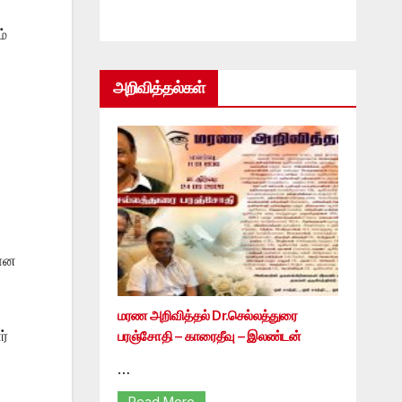
ம்
அறிவித்தல்கள்
லான
மரண அறிவித்தல் Dr.செல்லத்துரை
ர்
பரஞ்சோதி – காரைதீவு – இலண்டன்
…
Read More