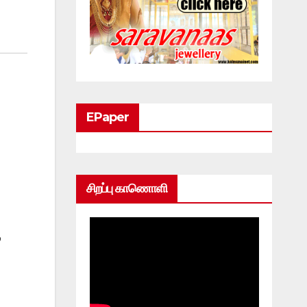
EPaper
சிறப்பு காணொளி
ு