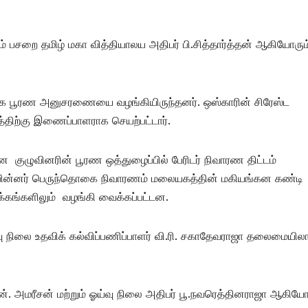
ம் பசறை தமிழ் மகா வித்தியாலய அதிபர் பி.சித்தார்த்தன் ஆகியோரும
காக பூரண அனுசரணையை வழங்கியிருந்தனர். ஒஸ்காரின் சிரேஸ்ட
்டத்திற்கு இணைப்பாளராக செயற்பட்டார்.
ுழுவினரின் பூரண ஒத்துழைப்பில் பேரிடர் நிவாரண திட்டம்
, பின்னர் பெருந்தொகை நிவாரணம் மலையகத்தின் மகியங்கன கண்டி
கங்களிலும் வழங்கி வைக்கப்பட்டன.
 நிலை உதவிக் கல்விப்பணிப்பாளர் வி.ரி. சகாதேவராஜா தலைமையி
என். அமரீசன் மற்றும் ஓய்வு நிலை அதிபர் பூ.நவரெத்தினராஜா ஆகியோ