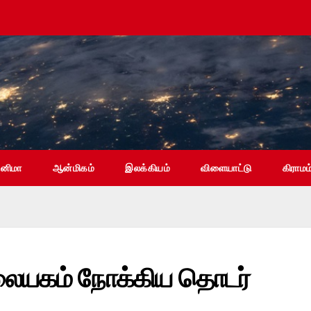
ினிமா
ஆன்மிகம்
இலக்கியம்
விளையாட்டு
கிராமம
மலையகம் நோக்கிய தொடர்