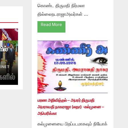
கொண்ட திருமதி நிர்மலா
தில்லைநடராஜாஅவர்கள் …
Read More
ில்
INET
மரண அறிவித்தல் – அமரர் திருமதி
அமராவதி நாகராஜா (லதா) -கல்முனை –
அமெரிக்கா
கல்முனையை பிறப்படமாகவும் நியோக்