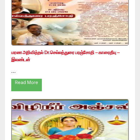
மரண அறிவித்தல் Dr.செல்லத்துரை பரஞ்சோதி – காரைதீவு –
இலண்டன்
…
Read More