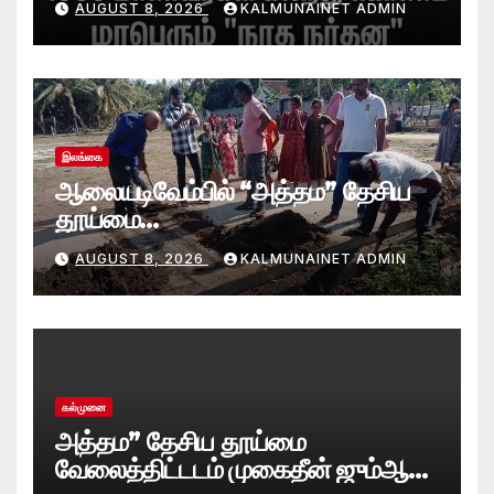
AUGUST 8, 2026
KALMUNAINET ADMIN
இலங்கை
ஆலையடிவேம்பில் “அத்தம” தேசிய
தூய்மை
வேலைத்திட்டம்.:ஆலையடிவேம்பு
AUGUST 8, 2026
KALMUNAINET ADMIN
பிரதேச செயலகமும் பிரதேச சபையும்
இணைந்து விசேட தூய்மைப் பணி.
கல்முனை
அத்தம” தேசிய தூய்மை
வேலைத்திட்டடம் முகைதீன் ஜும்ஆ