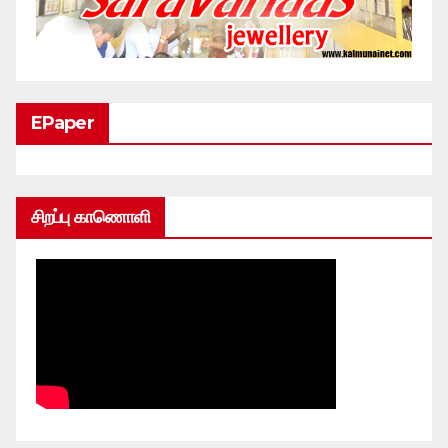
EPaper
சிறப்பு காணொளி