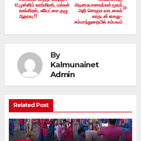
முஸ்லிம் காங்கிரஸ், மக்கள்
அடிமையானவர்கள் மூவர்
navigation
காங்கிரஸ், சுயேட்சை குழு
அதி சொகுசு வாடகைக்
ஆதரவு.!!
காருடன் கைது-
சம்மாந்துறையில் சம்பவம்
By
Kalmunainet
Admin
Related Post