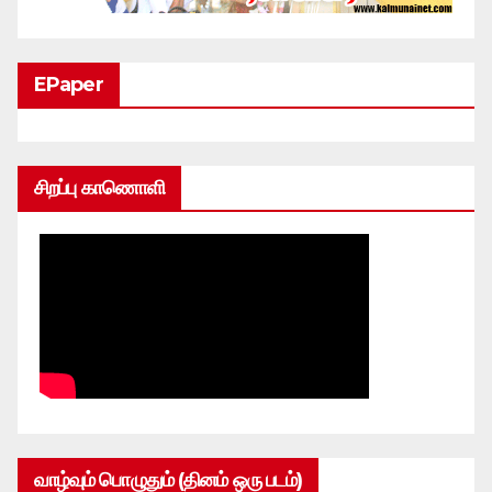
EPaper
சிறப்பு காணொளி
வாழ்வும் பொழுதும் (தினம் ஒரு படம்)