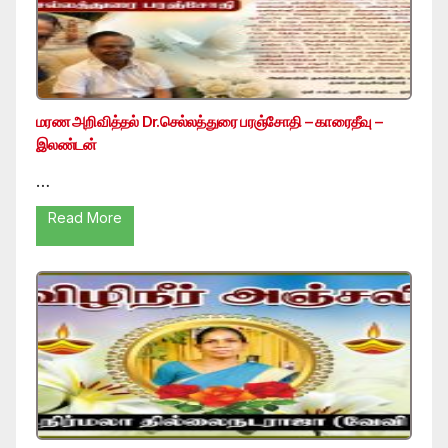
மரண அறிவித்தல் Dr.செல்லத்துரை பரஞ்சோதி – காரைதீவு –
இலண்டன்
…
Read More