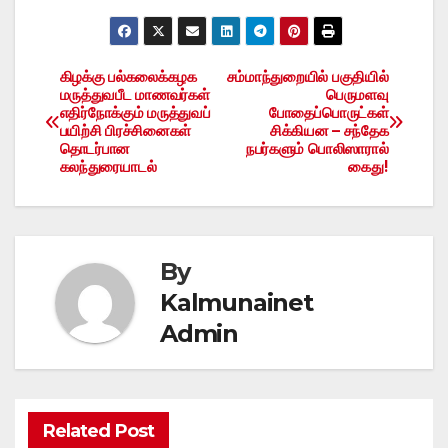
கிழக்கு பல்கலைக்கழக
சம்மாந்துறையில் பகுதியில்
Post
மருத்துவபீட மாணவர்கள்
பெருமளவு
எதிர்நோக்கும் மருத்துவப்
போதைப்பொருட்கள்
navigation
பயிற்சி பிரச்சினைகள்
சிக்கியன – சந்தேக
தொடர்பான
நபர்களும் பொலிஸாரால்
கலந்துரையாடல்
கைது!
By
Kalmunainet
Admin
Related Post