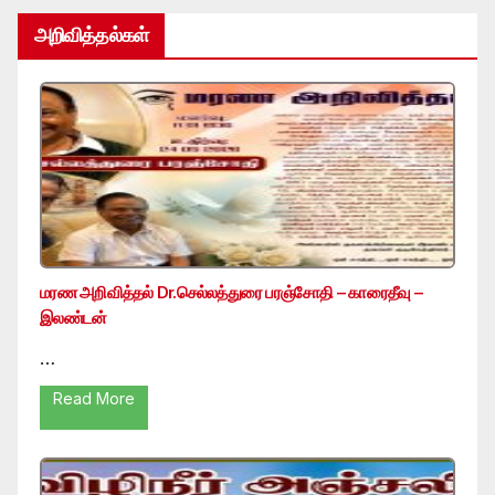
அறிவித்தல்கள்
மரண அறிவித்தல் Dr.செல்லத்துரை பரஞ்சோதி – காரைதீவு –
இலண்டன்
…
Read More