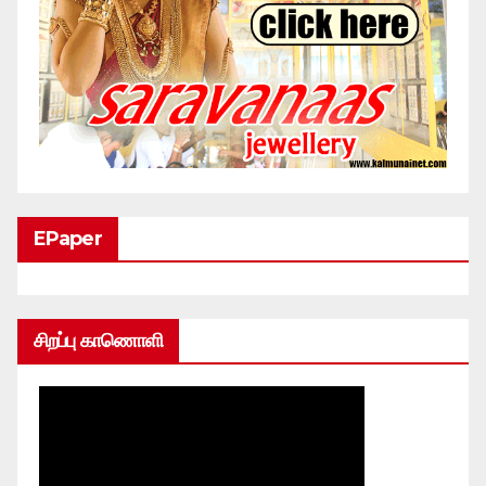
EPaper
சிறப்பு காணொளி