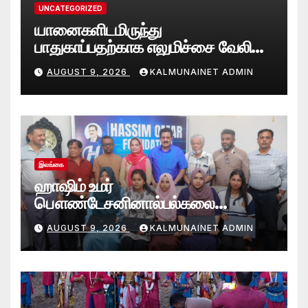
UNCATEGORIZED
யானைகளிடமிருந்து
பாதுகாப்பதற்காக எலுமிச்சை வேலி
அமைத்தல்’ ஆய்வில் வெற்றி
AUGUST 9, 2026
KALMUNAINET ADMIN
என்கிறார் வினோஜ்குமார்
இலங்கை
ஹாஷிம் உமர்
பௌண்டேசனினால்பல்கலை
மாணவர்களுக்குமடி கணனி
AUGUST 9, 2026
KALMUNAINET ADMIN
அன்பளிப்பு.!