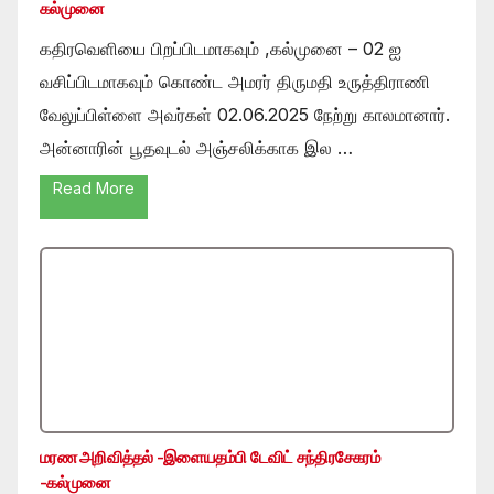
கல்முனை
கதிரவெளியை பிறப்பிடமாகவும் ,கல்முனை – 02 ஐ
வசிப்பிடமாகவும் கொண்ட அமரர் திருமதி உருத்திராணி
வேலுப்பிள்ளை அவர்கள் 02.06.2025 நேற்று காலமானார்.
அன்னாரின் பூதவுடல் அஞ்சலிக்காக இல …
Read More
மரண அறிவித்தல் -இளையதம்பி டேவிட் சந்திரசேகரம்
-கல்முனை