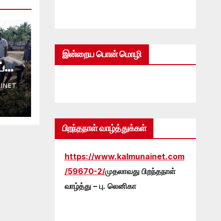
இன்றைய பொன் மொழி
ய்மை
லைய
INET
ி.
பிறந்தநாள் வாழ்த்துக்கள்
https://www.kalmunainet.com
/59670-2/
முதலாவது பிறந்தநாள்
வாழ்த்து – பு. லெனிகா