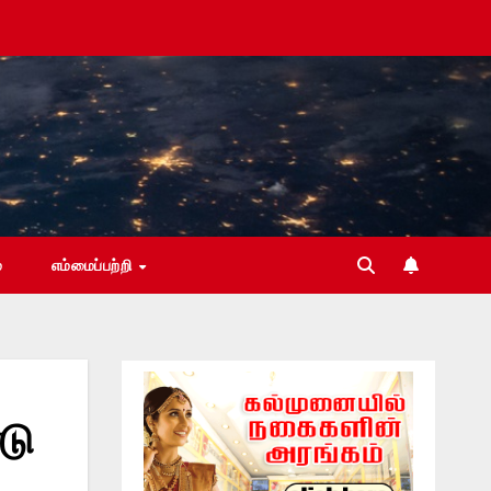
்
எம்மைப்பற்றி
டு