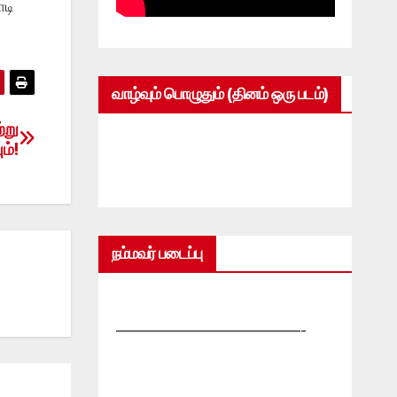
டி
வாழ்வும் பொழுதும் (தினம் ஒரு படம்)
்று
ம்!
நம்மவர் படைப்பு
—————————————-