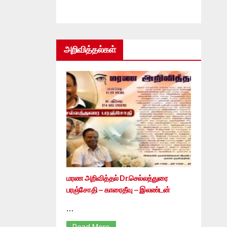
அறிவித்தல்கள்
மரண அறிவித்தல் Dr.செல்லத்துரை
பரஞ்சோதி – காரைதீவு – இலண்டன்
…
Read More