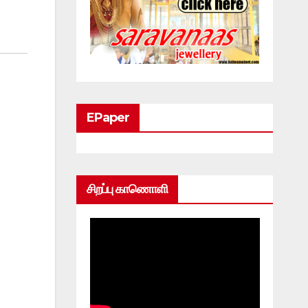
EPaper
சிறப்பு காணொளி