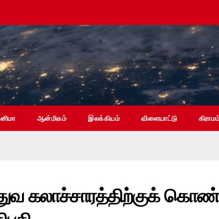
ினிமா
ஆன்மிகம்
இலக்கியம்
விளையாட்டு
கிராமம
வ கலாச்சாரத்திற்குக் கொண்