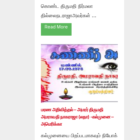
கொண்ட திருமதி நிர்மலா
தில்லைநடராஜாஅவர்கள் …
Read More
மரண அறிவித்தல் – அமரர் திருமதி
அமராவதி நாகராஜா (லதா) -கல்முனை –
அமெரிக்கா
கல்முனையை பிறப்படமாகவும் நியோக்