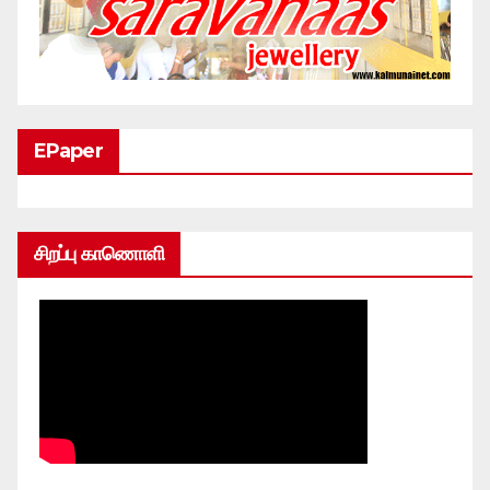
EPaper
சிறப்பு காணொளி