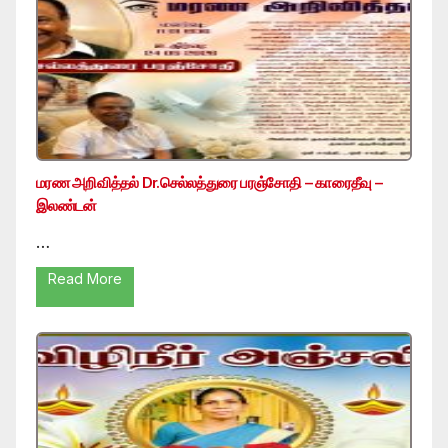
மரண அறிவித்தல் Dr.செல்லத்துரை பரஞ்சோதி – காரைதீவு –
இலண்டன்
…
Read More