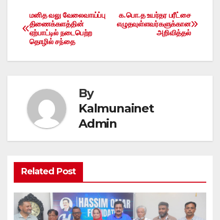
மனித வலு வேலைவாய்ப்பு
க.பொ.த உயர்தர பரீட்சை
Post
திணைக்களத்தின்
எழுதவுள்ளவர்களுக்கான
ஏற்பாட்டில் நடைபெற்ற
அறிவித்தல்
navigation
தொழில் சந்தை
By
Kalmunainet
Admin
Related Post