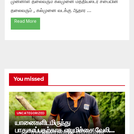
முன்னாள் தலைவரும் கல்முனை மத்தியஸ்டர் சபையின்
தலைவரும் , கல்முனை வடக்கு ஆதார …
Read More
You missed
UNCATEGORIZED
யானைகளிடமிருந்து
பாதுகாப்பதற்காக எலுமிச்சை வேலி