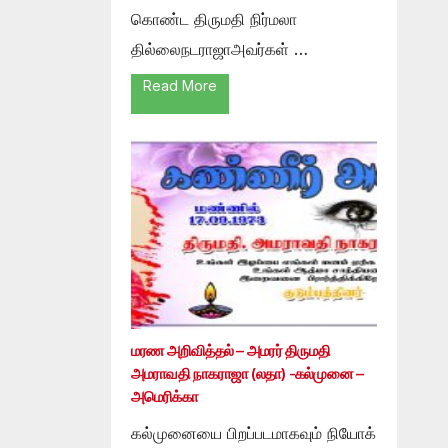
கொண்ட திருமதி நிர்மலா
தில்லைநடராஜாஅவர்கள் …
Read More
மரண அறிவித்தல் – அமரர் திருமதி
அமராவதி நாகராஜா (லதா) -கல்முனை –
அமெரிக்கா
கல்முனையை பிறப்படமாகவும் நியோக்