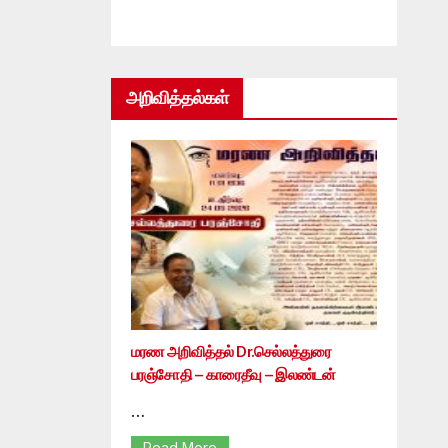
அறிவித்தல்கள்
மரண அறிவித்தல் Dr.செல்லத்துரை
பரஞ்சோதி – காரைதீவு – இலண்டன்
…
Read More