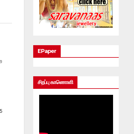
EPaper
ை
சிறப்பு காணொளி
95