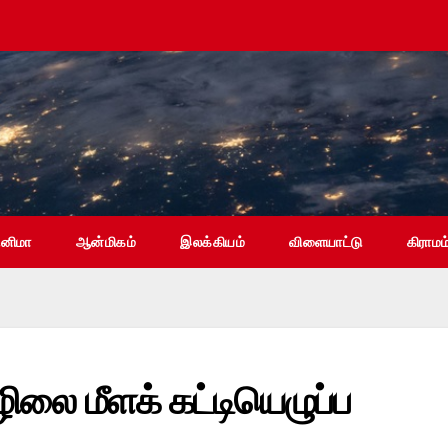
ினிமா
ஆன்மிகம்
இலக்கியம்
விளையாட்டு
கிராமம
ிலை மீளக் கட்டியெழுப்ப