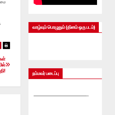
்மை
க
வாழ்வும் பொழுதும் (தினம் ஒரு படம்)
கள்
ில்
தி!
நம்மவர் படைப்பு
—————————————-