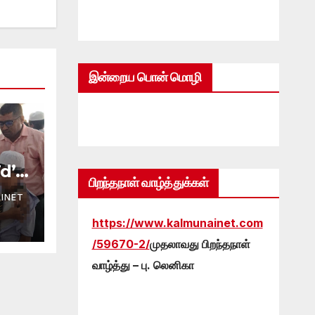
இன்றைய பொன் மொழி
d’
பிறந்தநாள் வாழ்த்துக்கள்
:
INET
ர
https://www.kalmunainet.com
ை!
/59670-2/
முதலாவது பிறந்தநாள்
வாழ்த்து – பு. லெனிகா