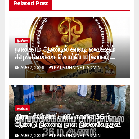
Related Post
இலங்கை
நான்காம் ஆண்டில் காலடி வைக்கும்
கிழக்கிலங்கை சொற்பொழிவாளர்
ஒன்றியத்துக்கு கல்முனை நெற்றின்
AUG 7, 2026
KALMUNAINET ADMIN
வாழ்த்துக்கள்!
இலங்கை
திராய்க்கேணிப் படுகொலை 36 ம்
ஆண்டு நினைவு நாள் நினைவேந்தல்!
AUG 7, 2026
KALMUNAINET ADMIN