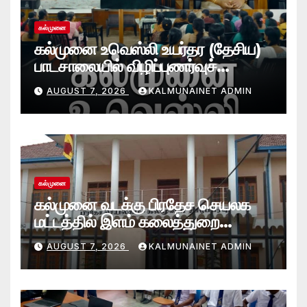
கல்முனை
கல்முனை உவெஸ்லி உயர்தர (தேசிய)
பாடசாலையில் விழிப்புணர்வுச்
செயலமர்வு
AUGUST 7, 2026
KALMUNAINET ADMIN
கல்முனை
கல்முனை வடக்கு பிரதேச செயலக
மட்டத்தில் இளம் கலைத்துறை
சாதனையாளர்களை உருவாக்கும்
AUGUST 7, 2026
KALMUNAINET ADMIN
தேசியஇளைஞர்விருது_விழா 2026