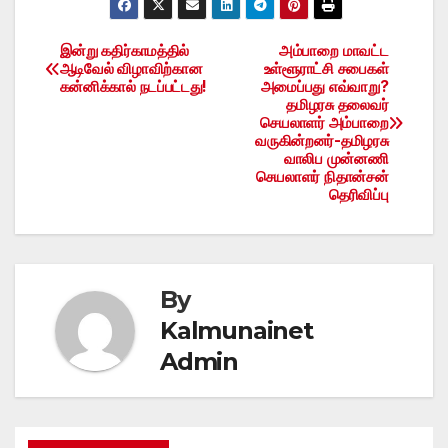
இன்று கதிர்காமத்தில்
அம்பாறை மாவட்ட
Post
ஆடிவேல் விழாவிற்கான
உள்ளூராட்சி சபைகள்
கன்னிக்கால் நடப்பட்டது!
அமைப்பது எவ்வாறு?
navigation
தமிழரசு தலைவர்
செயலாளர் அம்பாறை
வருகின்றனர்-தமிழரசு
வாலிப முன்னணி
செயலாளர் நிதான்சன்
தெரிவிப்பு
By
Kalmunainet
Admin