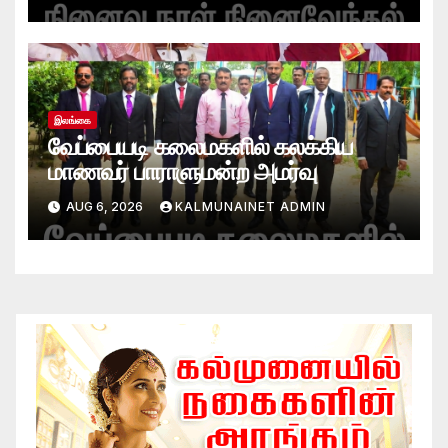
இலங்கை
வேப்பையடி கலைமகளில் கலக்கிய
மாணவர் பாராளுமன்ற அமர்வு
AUG 6, 2026
KALMUNAINET ADMIN