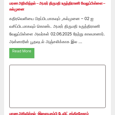
மரண அறிவித்தல் – அமரர் திருமதி உருத்திராணி வேலுப்பிள்ளை –
கல்முனை
கதிரவெளியை பிறப்பிடமாகவும் ,கல்முனை – 02 ஐ
வசிப்பிடமாகவும் கொண்ட அமரர் திருமதி உருத்திராணி
வேலுப்பிள்ளை அவர்கள் 02.06.2025 நேற்று காலமானார்.
அன்னாரின் பூதவுடல் அஞ்சலிக்காக இல …
Read More
மரண அறிவித்தல் -இளையதம்பி டேவிட் சந்திரசேகரம்