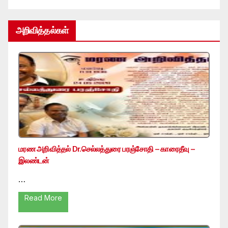
அறிவித்தல்கள்
மரண அறிவித்தல் Dr.செல்லத்துரை பரஞ்சோதி – காரைதீவு –
இலண்டன்
…
Read More