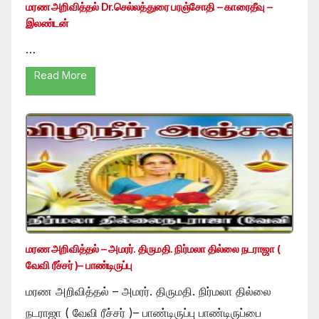
மரண அறிவித்தல் Dr.செல்லத்துரை பரஞ்சோதி – காரைதீவு –
இலண்டன்
…
Read More
மரண அறிவித்தல் – அமரர். திருமதி. நிர்மலா தில்லை நடராஜா (
வேவி ரீச்சர் )– பாண்டிருப்பு
மரண அறிவித்தல் – அமரர். திருமதி. நிர்மலா தில்லை
நடராஜா ( வேவி ரீச்சர் )– பாண்டிருப்பு பாண்டிருப்பை