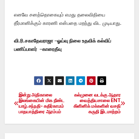
எனவே சனத்தொகையும் எமது தலைவிதியை
தீர்மானிக்கும் காரணி என்பதை மறந்து விட முடியாது.
வி.ரி.சகாதேவராஜா
–
ஓய்வு நிலை உதவிக் கல்விப்
பணிப்பாளர்
–
காரைதீவு
இன்று அதிகாலை
கல்முனை வடக்கு ஆதார
Post
இலங்கையின் மிக நீண்ட
வைத்தியசாலை ENT
யாழ்.சந்நதி- கதிர்காமம்
கிளினிக் மக்களின் வசதி
navigation
பாதயாத்திரை ஆரம்பம்
கருதி இடமாற்றம்