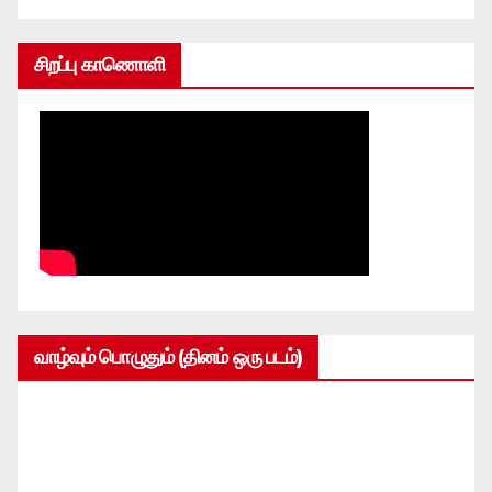
சிறப்பு காணொளி
வாழ்வும் பொழுதும் (தினம் ஒரு படம்)