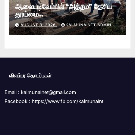
ஆலையடிவேம்பில் “அத்தம” தேசிய
தூய்மை
வேலைத்திட்டம்.:ஆலையடிவேம்பு
AUGUST 8, 2026
KALMUNAINET ADMIN
பிரதேச செயலகமும் பிரதேச சபையும்
இணைந்து விசேட தூய்மைப் பணி.
விளம்பர தொடர்புகள்
Email :
kalmunainet@gmail.com
Facebook : https://www.fb.com/kalmunaint