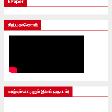
EPaper
சிறப்பு காணொளி
வாழ்வும் பொழுதும் (தினம் ஒரு படம்)