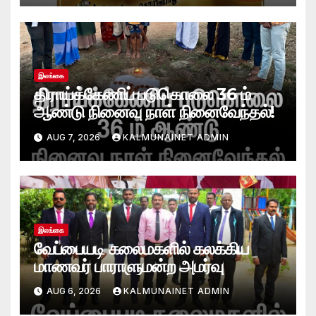
இலங்கை
திராய்க்கேணிப் படுகொலை 36 ம்
ஆண்டு நினைவு நாள் நினைவேந்தல்!
AUG 7, 2026
KALMUNAINET ADMIN
இலங்கை
வேப்பையடி கலைமகளில் கலக்கிய
மாணவர் பாராளுமன்ற அமர்வு
AUG 6, 2026
KALMUNAINET ADMIN