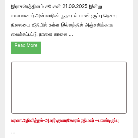
இராசரெத்தினம் சபேசன் 21.09.2025 இன்று
காலமானார்.அன்னாரின் பூதவுடல் பாண்டிருப்பு நெசவு
நிலையை வீதியில் உள்ள இல்லத்தில் அஞ்சலிக்காக
வைக்கப்பட்டு நாளை காலை …
Read More
மரண அறிவித்தல்-அமரர் குமாரசேகரம் ரதிமலர் – பாண்டிருப்பு
…