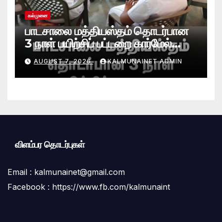
கல்முனை
பாடசாலை மத்தியஸ்தம் தொடர்பான
3 நாள் பயிற்சிப் பட்டறை கார்மேல்
பற்றிமாவில் நிறைவு!முரண்பாடுகளைத்
AUGUST 7, 2026
KALMUNAINET ADMIN
தீர்க்கும் முறைகள் குறித்துத்
தெளிவூட்டல்
விளம்பர தொடர்புகள்
Email :
kalmunainet@gmail.com
Facebook : https://www.fb.com/kalmunaint