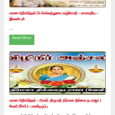
மரண அறிவித்தல் Dr.செல்லத்துரை பரஞ்சோதி – காரைதீவு –
இலண்டன்
…
Read More
மரண அறிவித்தல் – அமரர். திருமதி. நிர்மலா தில்லை நடராஜா (
வேவி ரீச்சர் )– பாண்டிருப்பு