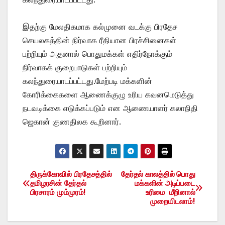
இதற்கு மேலதிகமாக கல்முனை வடக்கு பிரதேச
செயலகத்தின் நிர்வாக ரீதியான பிரச்சினைகள்
பற்றியும் அதனால் பொதுமக்கள் எதிர்நோக்கும்
நிர்வாகக் குறைபாடுகள் பற்றியும்
கலந்துரையாடப்பட்டது.மேற்படி மக்களின்
கோரிக்கைகளை ஆணைக்குழு உரிய கவனமெடுத்து
நடவடிக்கை எடுக்கப்படும் என ஆணையாளர் கலாநிதி
ஜெகான் குணதிலக கூறினார்.
திருக்கோவில் பிரதேசத்தில்
தேர்தல் காலத்தில் பொது
Post
தமிழரசின் தேர்தல்
மக்களின் அடிப்படை
பிரசாரம் மும்முரம்!
உரிமை மீறினால்
navigation
முறையிடலாம்!