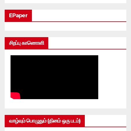
EPaper
சிறப்பு காணொளி
வாழ்வும் பொழுதும் (தினம் ஒரு படம்)