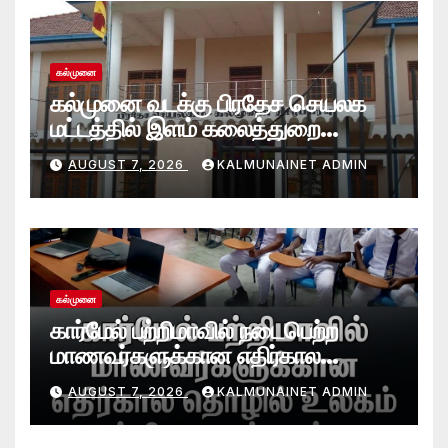
கல்முனை
கல்முனை வடக்கு பிரதேச செயலக
மட்டத்தில் இளம் கலைத்துறை
சாதனையாளர்களை உருவாக்கும்
AUGUST 7, 2026
KALMUNAINET ADMIN
தேசியஇளைஞர்விருது_விழா 2026
கல்முனை
கார்மேல் பற்றிமாவில் நடைபெற்ற
மாணவர்களுக்கான எதிர்கால
தொழில் உலகம் பற்றிய கருத்தரங்கு
AUGUST 7, 2026
KALMUNAINET ADMIN