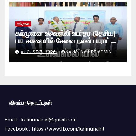
கல்முனை
கல்முனை உவெஸ்லி உயர்தர (தேசிய)
பாடசாலையில் சேவை நலன் பாராட்டு
விழா சிறப்பாக நடைபெற்றது
AUGUST 7, 2026
KALMUNAINET ADMIN
விளம்பர தொடர்புகள்
Email :
kalmunainet@gmail.com
Facebook : https://www.fb.com/kalmunaint