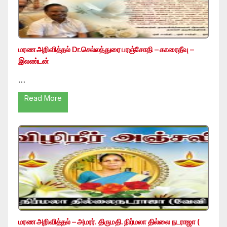
மரண அறிவித்தல் Dr.செல்லத்துரை பரஞ்சோதி – காரைதீவு –
இலண்டன்
…
Read More
மரண அறிவித்தல் – அமரர். திருமதி. நிர்மலா தில்லை நடராஜா (