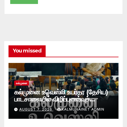
You missed
கல்முனை
கல்முனை உவெஸ்லி உயர்தர (தேசிய)
பாடசாலையில் விழிப்புணர்வுச்
செயலமர்வு
AUGUST 7, 2026
KALMUNAINET ADMIN