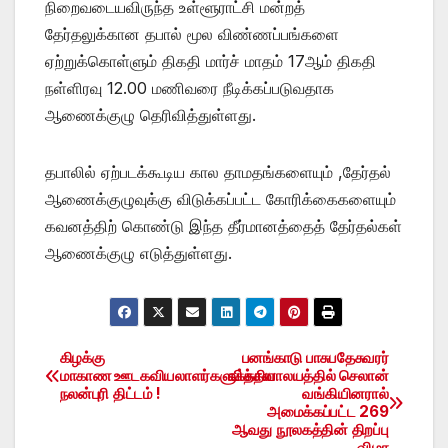
நிறைவடையவிருந்த உள்ளூராட்சி மன்றத்
தேர்தலுக்கான தபால் மூல விண்ணப்பங்களை
ஏற்றுக்கொள்ளும் திகதி மார்ச் மாதம் 17ஆம் திகதி
நள்ளிரவு 12.00 மணிவரை நீடிக்கப்படுவதாக
ஆணைக்குழு தெரிவித்துள்ளது.
தபாலில் ஏற்படக்கூடிய கால தாமதங்களையும் ,தேர்தல்
ஆணைக்குழுவுக்கு விடுக்கப்பட்ட கோரிக்கைகளையும்
கவனத்திற் கொண்டு இந்த தீர்மானத்தைத் தேர்தல்கள்
ஆணைக்குழு எடுத்துள்ளது.
கிழக்கு
பனங்காடு பாசுபதேசுவரர்
Post
மாகாண ஊடகவியலாளர்களுக்கான
வித்தியாலயத்தில் செலான்
நலன்புரி திட்டம் !
வங்கியினரால்
navigation
அமைக்கப்பட்ட 269
ஆவது நூலகத்தின் திறப்பு
விழா