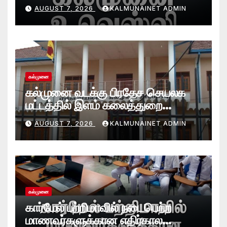
செயலமர்வு
AUGUST 7, 2026
KALMUNAINET ADMIN
கல்முனை
கல்முனை வடக்கு பிரதேச செயலக
மட்டத்தில் இளம் கலைத்துறை
சாதனையாளர்களை உருவாக்கும்
AUGUST 7, 2026
KALMUNAINET ADMIN
தேசியஇளைஞர்விருது_விழா 2026
கல்முனை
கார்மேல் பற்றிமாவில் நடைபெற்ற
மாணவர்களுக்கான எதிர்கால