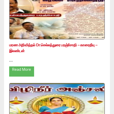
மரண அறிவித்தல் Dr.செல்லத்துரை பரஞ்சோதி – காரைதீவு –
இலண்டன்
…
Read More