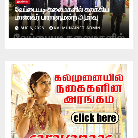
இலங்கை
வேப்பையடி கலைமகளில் கலக்கிய
மாணவர் பாராளுமன்ற அமர்வு
AUG 6, 2026
KALMUNAINET ADMIN