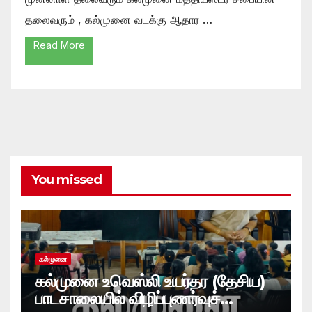
தலைவரும் , கல்முனை வடக்கு ஆதார …
Read More
You missed
கல்முனை
கல்முனை உவெஸ்லி உயர்தர (தேசிய)
பாடசாலையில் விழிப்புணர்வுச்