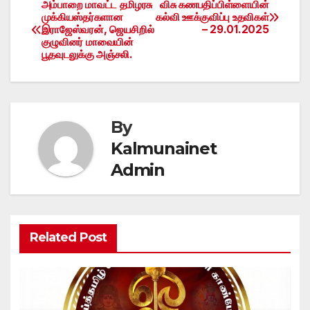
அம்பாறை மாவட்ட தமிழரசு
விசு கணபதிப்பிள்ளையின்
Post
முக்கியஸ்தர்களான
கல்வி ஊக்குவிப்பு உதவிகள்
இராஜேஸ்வரன், ஜெயசிறில்
– 29.01.2025
navigation
குழுவினர் மாவையின்
பூதவுடலுக்கு அஞ்சலி.
By
Kalmunainet
Admin
Related Post