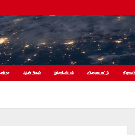
ினிமா
ஆன்மிகம்
இலக்கியம்
விளையாட்டு
கிராமம