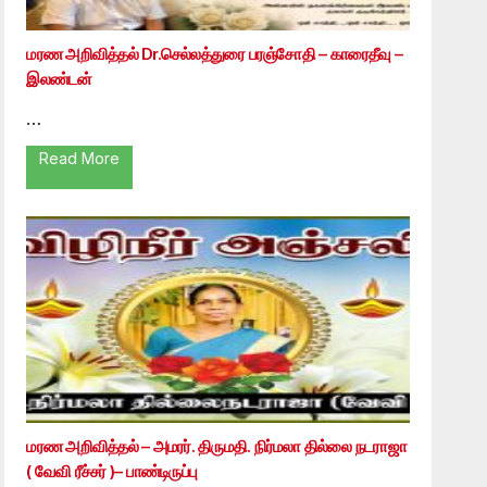
மரண அறிவித்தல் Dr.செல்லத்துரை பரஞ்சோதி – காரைதீவு –
இலண்டன்
…
Read More
மரண அறிவித்தல் – அமரர். திருமதி. நிர்மலா தில்லை நடராஜா
( வேவி ரீச்சர் )– பாண்டிருப்பு