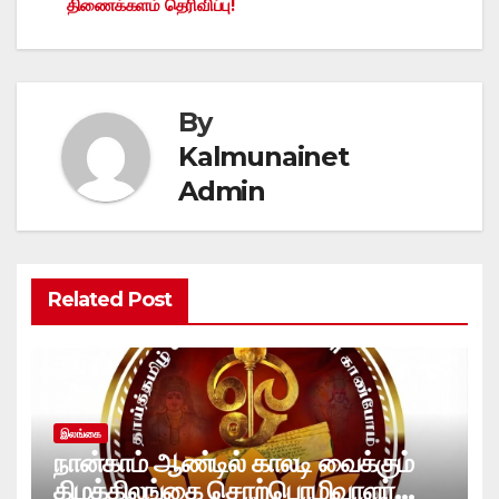
திணைக்களம் தெரிவிப்பு!
By
Kalmunainet
Admin
Related Post
இலங்கை
நான்காம் ஆண்டில் காலடி வைக்கும்
கிழக்கிலங்கை சொற்பொழிவாளர்