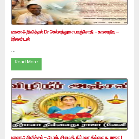
மரண அறிவித்தல் Dr.செல்லத்துரை பரஞ்சோதி – காரைதீவு –
இலண்டன்
…
Read More
மரண அறிவித்தல் – அமரர். திருமதி. நிர்மலா தில்லை நடராஜா (