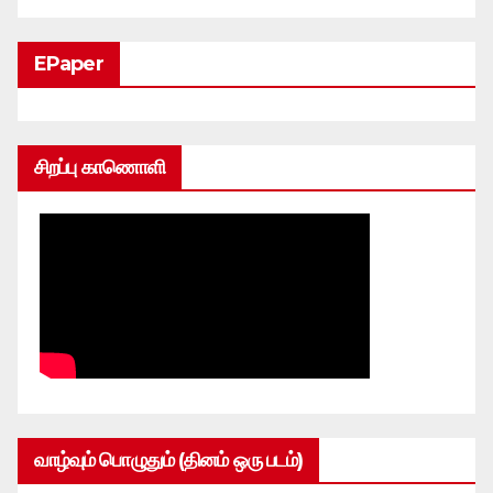
EPaper
சிறப்பு காணொளி
வாழ்வும் பொழுதும் (தினம் ஒரு படம்)