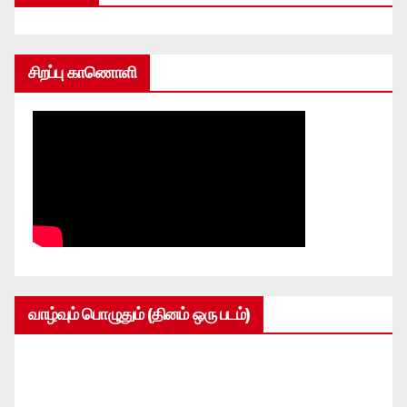
சிறப்பு காணொளி
வாழ்வும் பொழுதும் (தினம் ஒரு படம்)