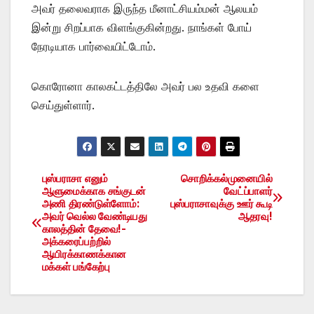
அவர் தலைவராக இருந்த மீனாட்சியம்மன் ஆலயம்
இன்று சிறப்பாக விளங்குகின்றது. நாங்கள் போய்
நேரடியாக பார்வையிட்டோம்.
கொரோனா காலகட்டத்திலே அவர் பல உதவி களை
செய்துள்ளார்.
புஸ்பராசா எனும்
சொறிக்கல்முனையில்
Post
ஆளுமைக்காக சங்குடன்
வேட்ப்பாளர்
அணி திரண்டுள்ளோம்:
புஸ்பராசாவுக்கு ஊர் கூடி
navigation
அவர் வெல்ல வேண்டியது
ஆதரவு!
காலத்தின் தேவை!-
அக்கரைப்பற்றில்
ஆயிரக்காணக்கான
மக்கள் பங்கேற்பு