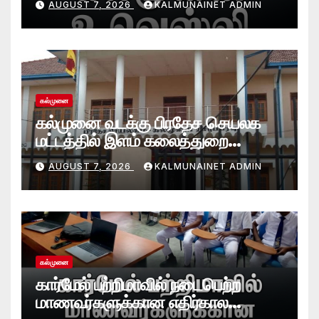
AUGUST 7, 2026
KALMUNAINET ADMIN
கல்முனை
கல்முனை வடக்கு பிரதேச செயலக
மட்டத்தில் இளம் கலைத்துறை
சாதனையாளர்களை உருவாக்கும்
AUGUST 7, 2026
KALMUNAINET ADMIN
தேசியஇளைஞர்விருது_விழா 2026
கல்முனை
கார்மேல் பற்றிமாவில் நடைபெற்ற
மாணவர்களுக்கான எதிர்கால