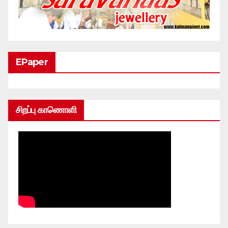
EPaper
சிறப்பு காணொளி