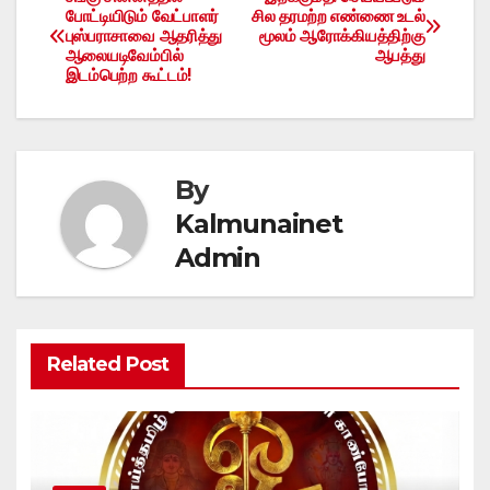
Post
போட்டியிடும் வேட்பாளர்
சில தரமற்ற எண்ணை உடல்
புஸ்பராசாவை ஆதரித்து
மூலம் ஆரோக்கியத்திற்கு
navigation
ஆலையடிவேம்பில்
ஆபத்து
இடம்பெற்ற கூட்டம்!
By
Kalmunainet
Admin
Related Post