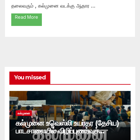
தலைவரும் , கல்முனை வடக்கு ஆதார …
Read More
You missed
கல்முனை
கல்முனை உவெஸ்லி உயர்தர (தேசிய)
பாடசாலையில் விழிப்புணர்வுச்
செயலமர்வு