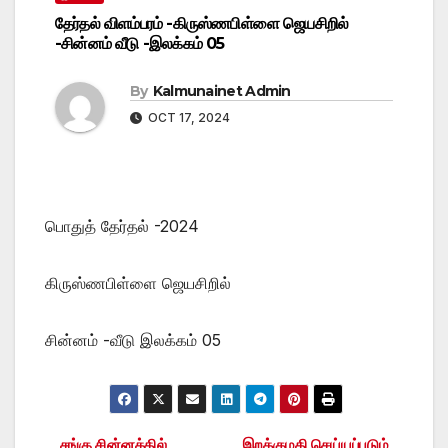
தேர்தல் விளம்பரம் -கிருஸ்ணபிள்ளை ஜெயசிறில்
-சின்னம் வீடு -இலக்கம் 05
By
Kalmunainet Admin
OCT 17, 2024
பொதுத் தேர்தல் -2024
கிருஸ்ணபிள்ளை ஜெயசிறில்
சின்னம் -வீடு இலக்கம் 05
சங்கு சின்னத்தில்
இறக்குமதி செய்யப்படும்