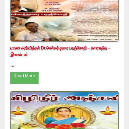
மரண அறிவித்தல் Dr.செல்லத்துரை பரஞ்சோதி – காரைதீவு –
இலண்டன்
…
Read More