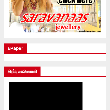
EPaper
சிறப்பு காணொளி