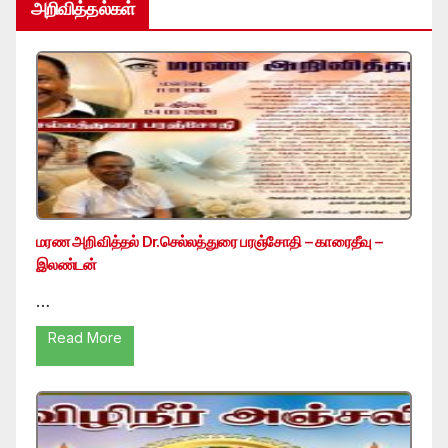
அறிவித்தல்கள்
மரண அறிவித்தல் Dr.செல்லத்துரை பரஞ்சோதி – காரைதீவு –
இலண்டன்
…
Read More