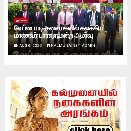
இலங்கை
வேப்பையடி கலைமகளில் கலக்கிய
மாணவர் பாராளுமன்ற அமர்வு
AUG 6, 2026
KALMUNAINET ADMIN