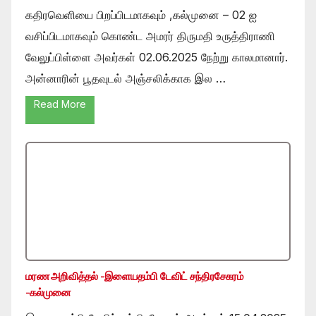
கதிரவெளியை பிறப்பிடமாகவும் ,கல்முனை – 02 ஐ
வசிப்பிடமாகவும் கொண்ட அமரர் திருமதி உருத்திராணி
வேலுப்பிள்ளை அவர்கள் 02.06.2025 நேற்று காலமானார்.
அன்னாரின் பூதவுடல் அஞ்சலிக்காக இல …
Read More
மரண அறிவித்தல் -இளையதம்பி டேவிட் சந்திரசேகரம்
-கல்முனை