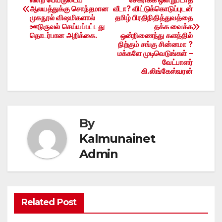
navigation
ஆலயத்துக்கு சொந்தமான
வீடா? விட்டுக்கொடுப்புடன்
முகநூல் விஷமிகளால்
தமிழ் பிரதிநிதித்துவத்தை
ஊடுருவல் செய்யப்பட்டது
தக்க வைக்க
தொடர்பான அறிக்கை.
ஒன்றிணைந்து களத்தில்
நிற்கும் சங்கு சின்னமா ?
மக்களே முடிவெடுங்கள் –
வேட்பாளர்
கி.லிங்கேஸ்வரன்
By
Kalmunainet
Admin
Related Post