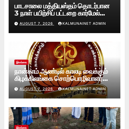
பாடசாலை மத்தியஸ்தம் தொடர்பான
3 நாள் பயிற்சிப் பட்டறை கார்மேல்
பற்றிமாவில் நிறைவு!முரண்பாடுகளைத்
AUGUST 7, 2026
KALMUNAINET ADMIN
தீர்க்கும் முறைகள் குறித்துத்
தெளிவூட்டல்
இலங்கை
நான்காம் ஆண்டில் காலடி வைக்கும்
கிழக்கிலங்கை சொற்பொழிவாளர்
ஒன்றியத்துக்கு கல்முனை நெற்றின்
AUGUST 7, 2026
KALMUNAINET ADMIN
வாழ்த்துக்கள்!
இலங்கை