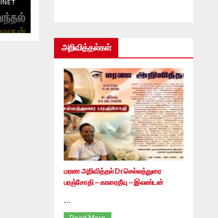
INET
அறிவித்தல்கள்
மரண அறிவித்தல் Dr.செல்லத்துரை
பரஞ்சோதி – காரைதீவு – இலண்டன்
…
Read More