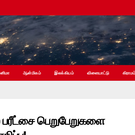
ினிமா
ஆன்மிகம்
இலக்கியம்
விளையாட்டு
கிராமம
 பரீட்சை பெறுபேறுகளை