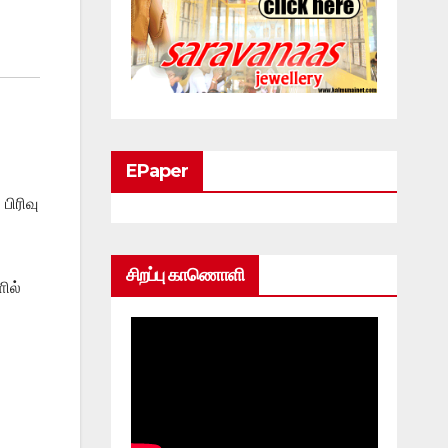
EPaper
பிரிவு
சிறப்பு காணொளி
ில்