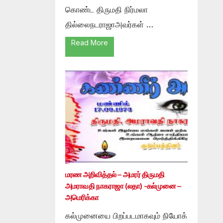
கொண்ட திருமதி நிர்மலா
தில்லைநடராஜாஅவர்கள் …
Read More
மரண அறிவித்தல் – அமரர் திருமதி
அமராவதி நாகராஜா (லதா) -கல்முனை –
அமெரிக்கா
கல்முனையை பிறப்படமாகவும் நியோக்