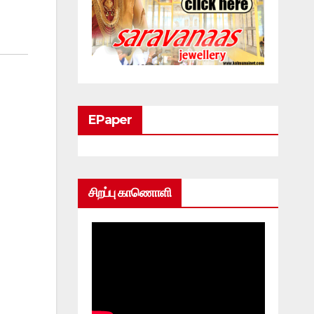
EPaper
சிறப்பு காணொளி