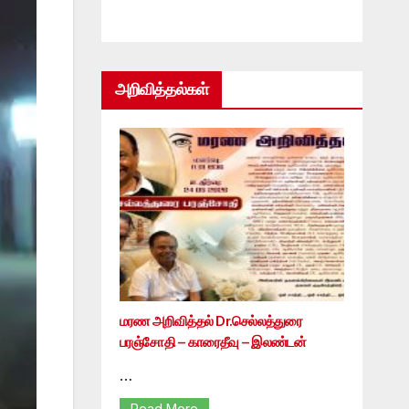
அறிவித்தல்கள்
மரண அறிவித்தல் Dr.செல்லத்துரை
பரஞ்சோதி – காரைதீவு – இலண்டன்
…
Read More