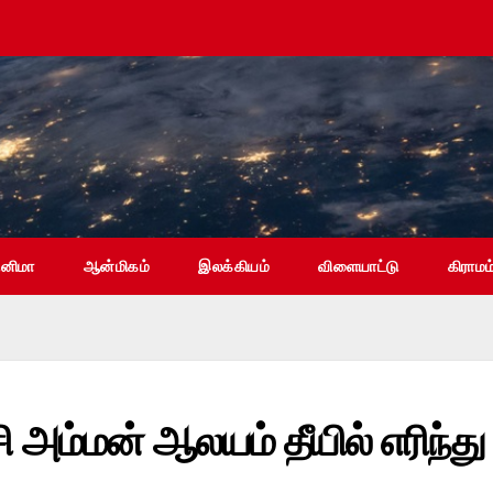
ினிமா
ஆன்மிகம்
இலக்கியம்
விளையாட்டு
கிராமம
சி அம்மன் ஆலயம் தீயில் எரிந்து