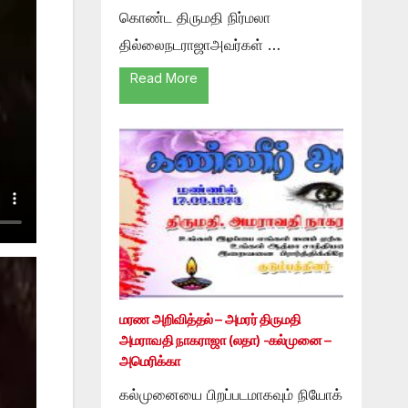
கொண்ட திருமதி நிர்மலா
தில்லைநடராஜாஅவர்கள் …
Read More
மரண அறிவித்தல் – அமரர் திருமதி
அமராவதி நாகராஜா (லதா) -கல்முனை –
அமெரிக்கா
கல்முனையை பிறப்படமாகவும் நியோக்