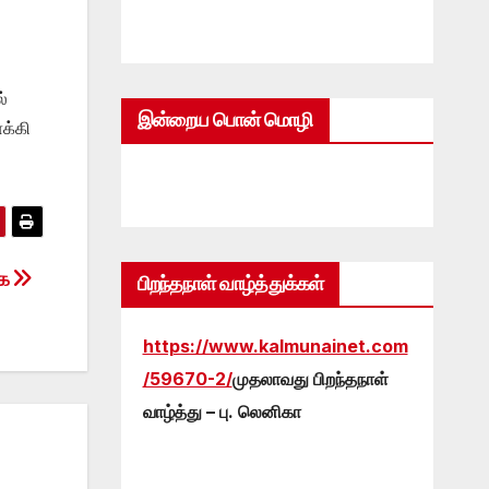
்
இன்றைய பொன் மொழி
க்கி
கை
பிறந்தநாள் வாழ்த்துக்கள்
https://www.kalmunainet.com
/59670-2/
முதலாவது பிறந்தநாள்
வாழ்த்து – பு. லெனிகா