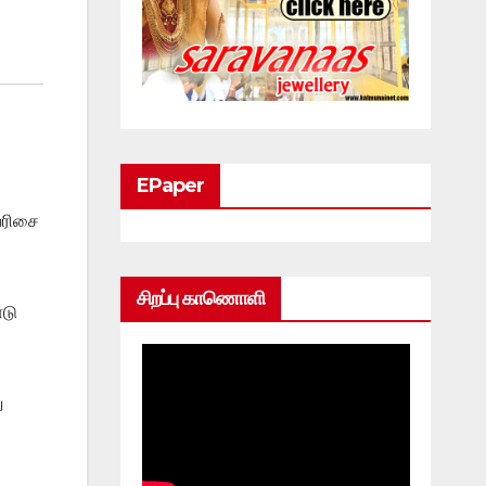
EPaper
வரிசை
சிறப்பு காணொளி
ாடு
ு