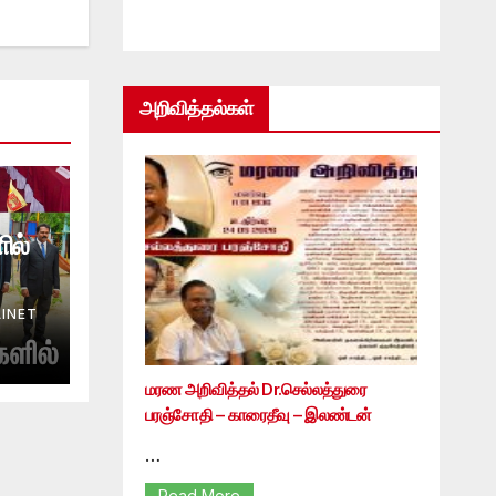
அறிவித்தல்கள்
ில்
INET
மரண அறிவித்தல் Dr.செல்லத்துரை
பரஞ்சோதி – காரைதீவு – இலண்டன்
…
Read More