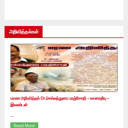
அறிவித்தல்கள்
மரண அறிவித்தல் Dr.செல்லத்துரை பரஞ்சோதி – காரைதீவு –
இலண்டன்
…
Read More