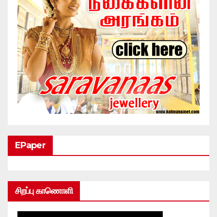
EPaper
சிறப்பு காணொளி