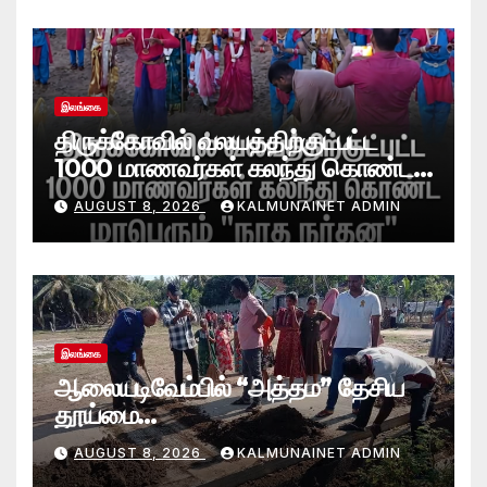
இலங்கை
திருக்கோவில் வலயத்திற்குட்பட்ட
1000 மாணவர்கள் கலந்து கொண்ட
“நாத நர்தன” கலை நிகழ்வு.
AUGUST 8, 2026
KALMUNAINET ADMIN
இலங்கை
ஆலையடிவேம்பில் “அத்தம” தேசிய
தூய்மை
வேலைத்திட்டம்.:ஆலையடிவேம்பு
AUGUST 8, 2026
KALMUNAINET ADMIN
பிரதேச செயலகமும் பிரதேச சபையும்