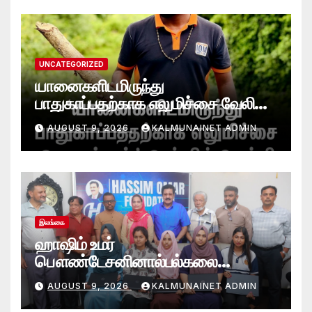
UNCATEGORIZED
யானைகளிடமிருந்து
பாதுகாப்பதற்காக எலுமிச்சை வேலி
அமைத்தல்’ ஆய்வில் வெற்றி
AUGUST 9, 2026
KALMUNAINET ADMIN
என்கிறார் வினோஜ்குமார்
இலங்கை
ஹாஷிம் உமர்
பௌண்டேசனினால்பல்கலை
மாணவர்களுக்குமடி கணனி
AUGUST 9, 2026
KALMUNAINET ADMIN
அன்பளிப்பு.!