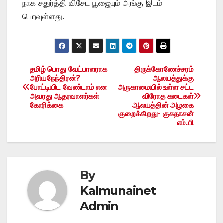
நாக சதுர்த்தி விசேட பூஜையும் அங்கு இடம்
பெறவுள்ளது.
தமிழ் பொது வேட்பாளராக
திருக்கோணேச்சரம்
Post
அரியநேந்திரன்?
ஆலயத்துக்கு
போட்டியிட வேண்டாம் என
அருகாமையில் உள்ள சட்ட
navigation
அவரது ஆதரவாளர்கள்
விரோத கடைகள்
கோரிக்கை
ஆலயத்தின் அழகை
குறைக்கிறது- குகதாசன்
எம்.பி
By
Kalmunainet
Admin