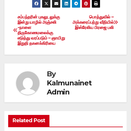
சம்பந்தரின் புகலுடலுக்கு
பொத்துவில் –
Post
இன்று யாழில் அஞ்சலி
அக்கரைப்பற்று வீதியில்
-நாளை
இஸ்ரேலிய பிரஜை பலி
navigation
திருகோணமலைக்கு
எடுத்து வரப்படும் – ஞாயிறு
இறுதி தகனக்கிரியை
By
Kalmunainet
Admin
Related Post