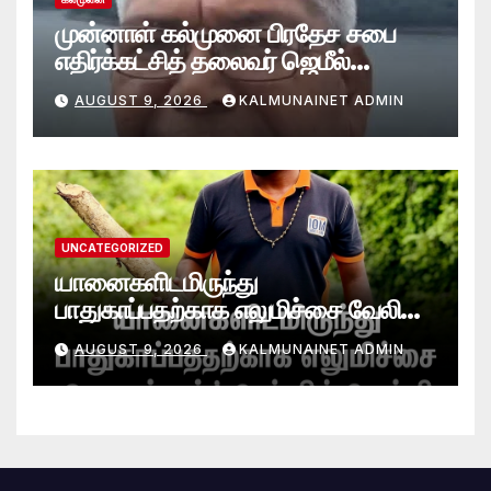
முன்னாள் கல்முனை பிரதேச சபை
எதிர்க்கட்சித் தலைவர் ஜெமீல்
காலமானார்.!
AUGUST 9, 2026
KALMUNAINET ADMIN
UNCATEGORIZED
யானைகளிடமிருந்து
பாதுகாப்பதற்காக எலுமிச்சை வேலி
அமைத்தல்’ ஆய்வில் வெற்றி
AUGUST 9, 2026
KALMUNAINET ADMIN
என்கிறார் வினோஜ்குமார்