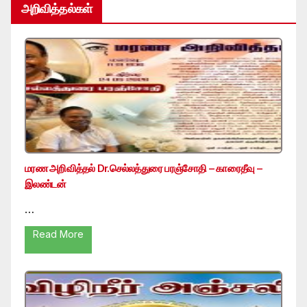
அறிவித்தல்கள்
மரண அறிவித்தல் Dr.செல்லத்துரை பரஞ்சோதி – காரைதீவு –
இலண்டன்
…
Read More