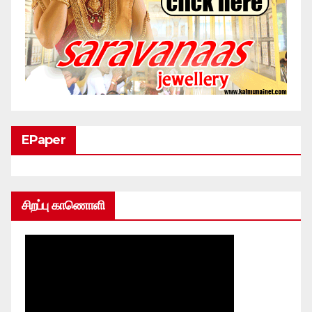
EPaper
சிறப்பு காணொளி