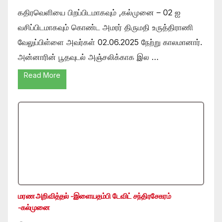
கதிரவெளியை பிறப்பிடமாகவும் ,கல்முனை – 02 ஐ
வசிப்பிடமாகவும் கொண்ட அமரர் திருமதி உருத்திராணி
வேலுப்பிள்ளை அவர்கள் 02.06.2025 நேற்று காலமானார்.
அன்னாரின் பூதவுடல் அஞ்சலிக்காக இல …
Read More
மரண அறிவித்தல் -இளையதம்பி டேவிட் சந்திரசேகரம்
-கல்முனை