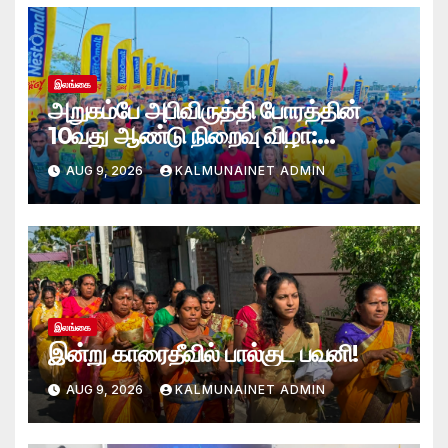
இலங்கை
அறுகம்பே அபிவிருத்தி போரத்தின்
10வது ஆண்டு நிறைவு விழா:
அறுகம்பே அரை மரதன் ஓட்டத்தில்
AUG 9, 2026
KALMUNAINET ADMIN
இலங்கை சிவராஜன் முதலிடம்!
இலங்கை
இன்று காரைதீவில் பால்குட பவனி!
AUG 9, 2026
KALMUNAINET ADMIN