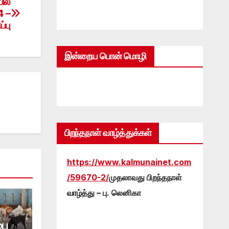
ில்
4 –
்பு
இன்றைய பொன் மொழி
பிறந்தநாள் வாழ்த்துக்கள்
https://www.kalmunainet.com
/59670-2/
முதலாவது பிறந்தநாள்
வாழ்த்து – பு. லெனிகா
பை