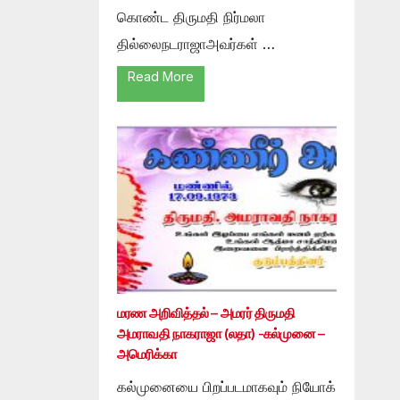
கொண்ட திருமதி நிர்மலா
தில்லைநடராஜாஅவர்கள் …
Read More
மரண அறிவித்தல் – அமரர் திருமதி
அமராவதி நாகராஜா (லதா) -கல்முனை –
அமெரிக்கா
கல்முனையை பிறப்படமாகவும் நியோக்