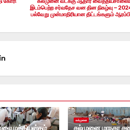
தி கோரி
கல்முனை வடக்கு ஆதார வைத்தியசாலைய
இடம்பெற்ற சர்வதேச வன தின நிகழ்வு – 202
பல்வேறு முன்மாதிரியான திட்டங்களும் ஆரம்பிப
in
கல்முனை
ாலை மத்தியஸ்தம்
கல்முனை மாநகர ச