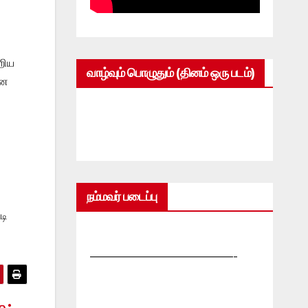
றிய
வாழ்வும் பொழுதும் (தினம் ஒரு படம்)
ான
நம்மவர் படைப்பு
டி
—————————————-