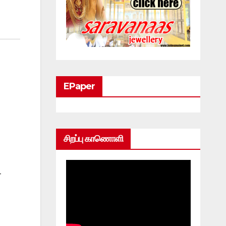
EPaper
சிறப்பு காணொளி
–