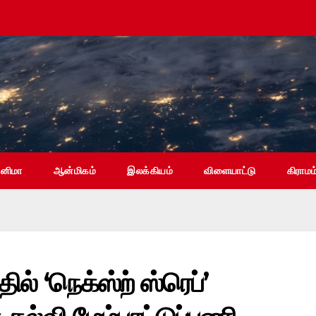
ினிமா
ஆன்மிகம்
இலக்கியம்
விளையாட்டு
கிராமம
ில் ‘நெக்ஸ்ற் ஸ்ரெப்’