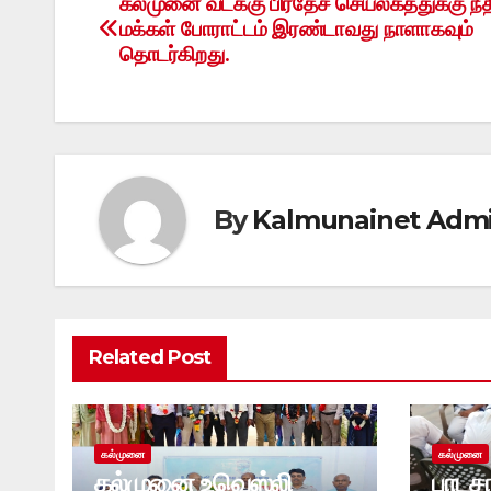
கல்முனை வடக்கு பிரதேச செயலகத்துக்கு நீ
Post
மக்கள் போராட்டம் இரண்டாவது நாளாகவும்
navigation
தொடர்கிறது.
By
Kalmunainet Adm
Related Post
கல்முனை
கல்முனை
கல்முனை உவெஸ்லி
பாடச