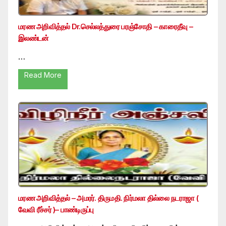
மரண அறிவித்தல் Dr.செல்லத்துரை பரஞ்சோதி – காரைதீவு –
இலண்டன்
…
Read More
மரண அறிவித்தல் – அமரர். திருமதி. நிர்மலா தில்லை நடராஜா (
வேவி ரீச்சர் )– பாண்டிருப்பு