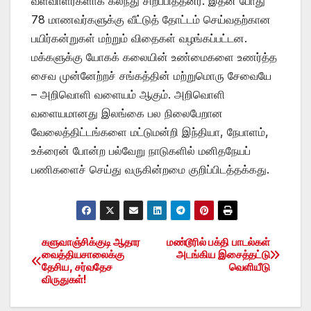
வளவாளர்களாக கலந்து சிறப்பித்தனர். இதன் போது
78 மாணவர்களுக்கு வீட்டுத் தோட்டம் செய்வதற்கான
பயிர்கன்றுகள் மற்றும் விதைகள் வழங்கப்பட்டன.
மக்களுக்கு யோகக் கலையின் உண்மைகளை உணர்த்த
சைவ முன்னேற்றச் சங்கத்தின் மற்றுமொரு சேவையே
– அறிவொளி வளையம் ஆகும். அறிவொளி
வளையமானது இலங்கை பல நிலைபேறான
வேலைத்திட்டங்களை மட்டுமன்றி இந்தியா, நேபாளம்,
உக்ரைன் போன்ற பல்வேறு நாடுகளில் மனிதநேயப்
பணிகளைச் செய்து வருகின்றமை குறிப்பிடத்தக்கது.
களுவாஞ்சிக்குடி ஆதார
மண்டூரில் பக்தி பாடல்கள்
Post
வைத்தியசாலைக்கு
அடங்கிய இசைத்தட்டு
தேசிய, சர்வதேச
வெளியீடு
navigation
விருதுகள்!