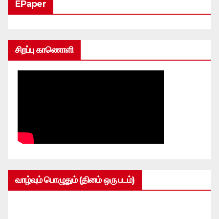
EPaper
சிறப்பு காணொளி
வாழ்வும் பொழுதும் (தினம் ஒரு படம்)