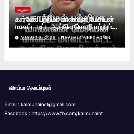
கல்முனை
கார்மேல் பற்றிமா மாணவன் மேசியன்
மாவட்ட மட்ட ஆங்கில மொழி மற்றும்
நாடகப் போட்டியில் சாதனை!
AUGUST 8, 2026
KALMUNAINET ADMIN
விளம்பர தொடர்புகள்
Email :
kalmunainet@gmail.com
Facebook : https://www.fb.com/kalmunaint