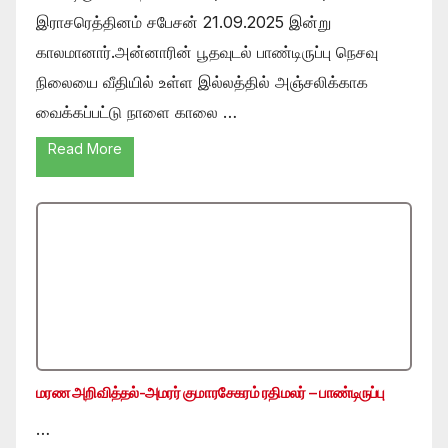
இராசரெத்தினம் சபேசன் 21.09.2025 இன்று
காலமானார்.அன்னாரின் பூதவுடல் பாண்டிருப்பு நெசவு
நிலையை வீதியில் உள்ள இல்லத்தில் அஞ்சலிக்காக
வைக்கப்பட்டு நாளை காலை …
Read More
மரண அறிவித்தல்-அமரர் குமாரசேகரம் ரதிமலர் – பாண்டிருப்பு
…