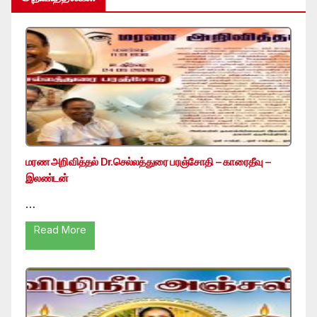
மரண அறிவித்தல் Dr.செல்லத்துரை பரஞ்சோதி – காரைதீவு –
இலண்டன்
…
Read More