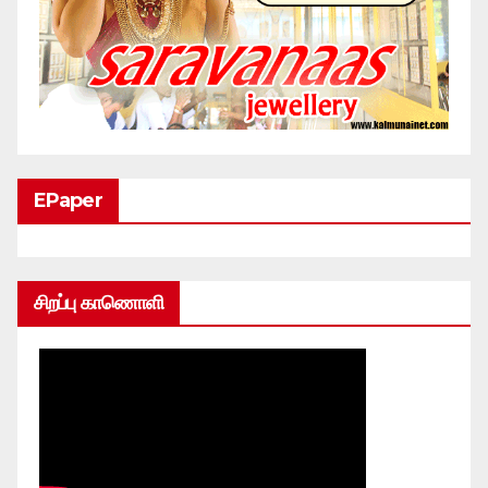
EPaper
சிறப்பு காணொளி