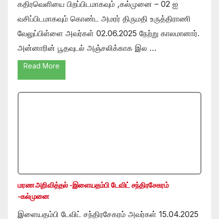
கதிரவெளியை பிறப்பிடமாகவும் ,கல்முனை – 02 ஐ
வசிப்பிடமாகவும் கொண்ட அமரர் திருமதி உருத்திராணி
வேலுப்பிள்ளை அவர்கள் 02.06.2025 நேற்று காலமானார்.
அன்னாரின் பூதவுடல் அஞ்சலிக்காக இல …
Read More
மரண அறிவித்தல் -இளையதம்பி டேவிட் சந்திரசேகரம்
-கல்முனை
இளையதம்பி டேவிட் சந்திரசேகரம் அவர்கள் 15.04.2025