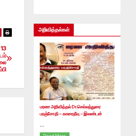
அறிவித்தல்கள்
 13
டம்
தலை
்பி
மரண அறிவித்தல் Dr.செல்லத்துரை
பரஞ்சோதி – காரைதீவு – இலண்டன்
…
Read More