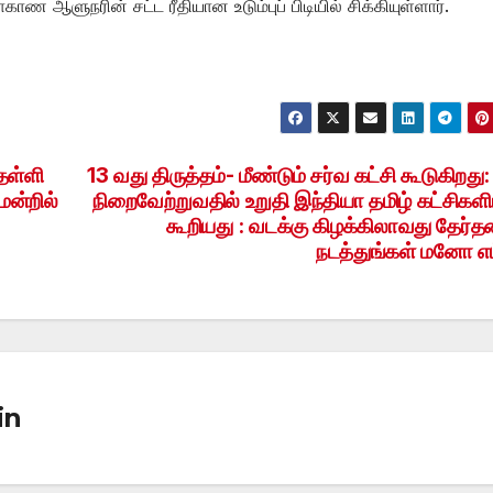
ாண ஆளுநரின் சட்ட ரீதியான உடும்புப் பிடியில் சிக்கியுள்ளார்.
தள்ளி
13 வது திருத்தம்- மீண்டும் சர்வ கட்சி கூடுகிறது:
மன்றில்
நிறைவேற்றுவதில் உறுதி இந்தியா தமிழ் கட்சிகளி
கூறியது : வடக்கு கிழக்கிலாவது தேர்
நடத்துங்கள் மனோ எம
in