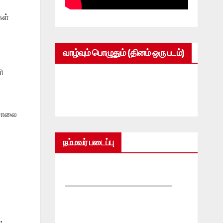
கள்
வாழ்வும் பொழுதும் (தினம் ஒரு படம்)
ி
டசாலை
நம்மவர் படைப்பு
—————————————-