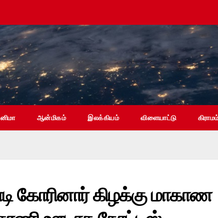
ினிமா
ஆன்மிகம்
இலக்கியம்
விளையாட்டு
கிராமம
ோடி கோரினார் கிழக்கு மாகாண