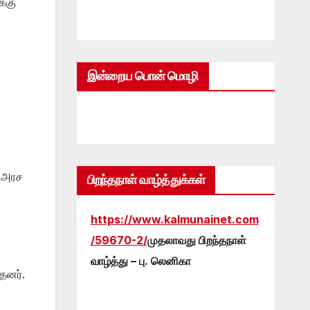
க்கு
இன்றைய பொன் மொழி
ள அரச
பிறந்தநாள் வாழ்த்துக்கள்
https://www.kalmunainet.com
/59670-2/
முதலாவது பிறந்தநாள்
வாழ்த்து – பு. லெனிகா
தனர்.