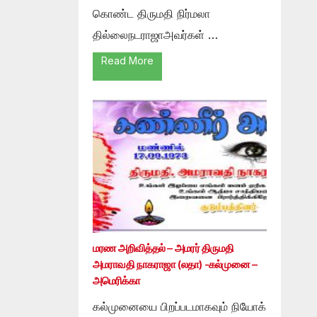
கொண்ட திருமதி நிர்மலா
தில்லைநடராஜாஅவர்கள் …
Read More
மரண அறிவித்தல் – அமரர் திருமதி
அமராவதி நாகராஜா (லதா) -கல்முனை –
அமெரிக்கா
கல்முனையை பிறப்படமாகவும் நியோக்