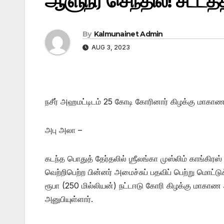
ஆளுநர் செந்தில்! சட்ட
By
Kalmunainet Admin
AUG 3, 2023
நசீர் அஹமட்டிடம் 25 கோடி கோரினார் கிழக்கு மாகாண
அபு அலா –
கடந்த பொதுத் தேர்தலில் ஶ்ரீலங்கா முஸ்லிம் காங்கிரஸ்
வெற்றிபெற்ற பின்னர் அமைச்சுப் பதவிப் பெற்று மொட்டு
ரூபா (250 மில்லியன்) நட்டஈடு கோரி கிழக்கு மாக
அனுபியுள்ளார்.