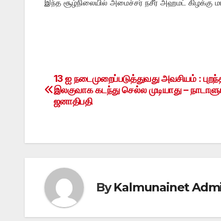
இந்த சூழ்நிலையில் அமைச்சர் நசீர் அஹமட் கிழக்கு மாக
13 ஐ நடைமுறைப்படுத்துவது அவசியம் : புறந்
Post
இலகுவாக கடந்து செல்ல முடியாது – நாடாளு
navigation
ஜனாதிபதி
By
Kalmunainet Adm