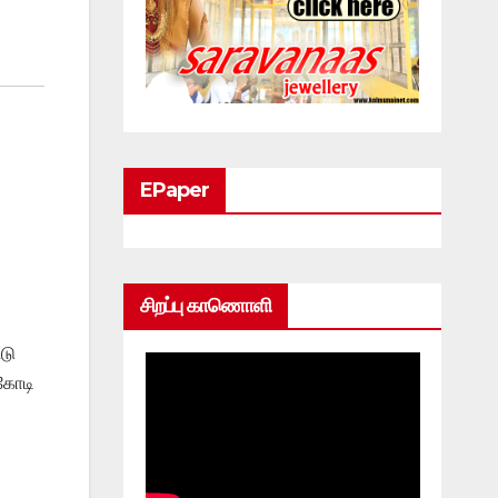
EPaper
சிறப்பு காணொளி
்டு
 கோடி