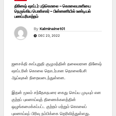
தினேஷ் ஷாப்டர் படுகொலை – கொலையாளியை
நெருங்கிய பொலிஸார் – பின்னணியில் உண்டியல்
பணப்பரிமாற்றம்
By
Kalminainet01
DEC 23, 2022
ஜனசக்தி காப்புறுதி குழுமத்தின் தலைவரான தினேஷ்
ஷாப்டரின் கொலை தொடர்பான தொலைபேசி
ஆய்வுகள் நிறைவடைந்துள்ளன.
இதன் மூலம் சந்தேகநபரை கைது செய்ய முடியும் என
குற்றப் புலனாய்வுத் திணைக்களத்தின்
ஒழுங்கமைக்கப்பட்ட குற்றம் மற்றும் கொலைப்
புலனாய்வுப் பிரிவு நம்பிக்கை தெரிவித்துள்ளது.