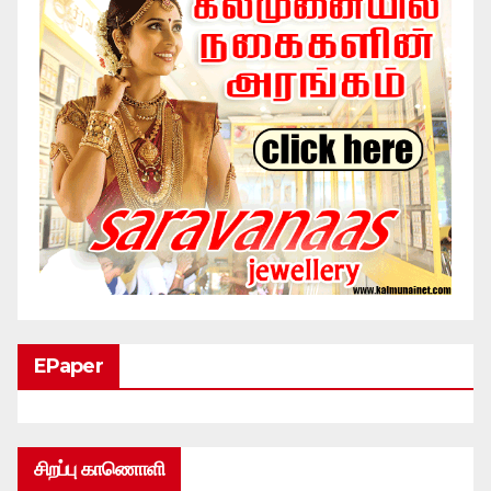
EPaper
சிறப்பு காணொளி