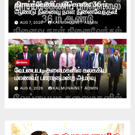
திராய்க்கேணிப் படுகொலை 36 ம்
ஆண்டு நினைவு நாள் நினைவேந்தல்!
AUG 7, 2026
KALMUNAINET ADMIN
இலங்கை
வேப்பையடி கலைமகளில் கலக்கிய
மாணவர் பாராளுமன்ற அமர்வு
AUG 6, 2026
KALMUNAINET ADMIN