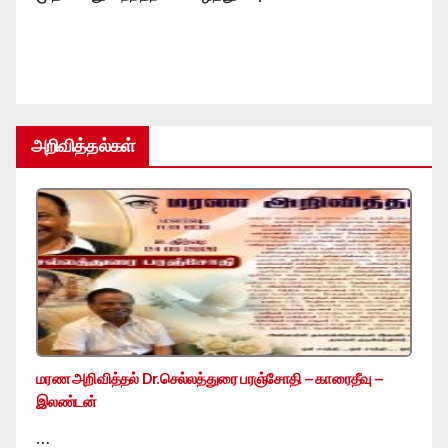
அறிவித்தல்கள்
மரண அறிவித்தல் Dr.செல்லத்துரை பரஞ்சோதி – காரைதீவு –
இலண்டன்
…