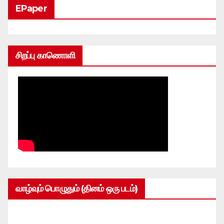
EPaper
சிறப்பு காணொளி
வாழ்வும் பொழுதும் (தினம் ஒரு படம்)