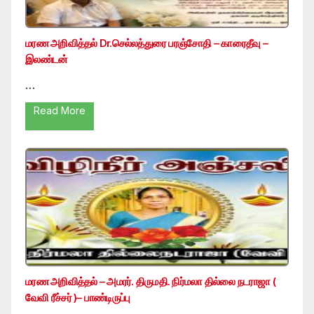
மரண அறிவித்தல் Dr.செல்லத்துரை பரஞ்சோதி – காரைதீவு –
இலண்டன்
…
Read More
மரண அறிவித்தல் – அமரர். திருமதி. நிர்மலா தில்லை நடராஜா (
வேவி ரீச்சர் )– பாண்டிருப்பு