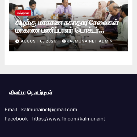
கல்முனை
கிழக்கு மாகாண சுகாதார சேவைகள்
மாகாண பணிப்பாளர் டொக்டர்
சரவணபவன் கல்முனை பிராந்திய
AUGUST 6, 2026
KALMUNAINET ADMIN
சுகாதார சேவைகள் பணிமனைக்கு
விஜயம்!
விளம்பர தொடர்புகள்
Email :
kalmunainet@gmail.com
Facebook : https://www.fb.com/kalmunaint