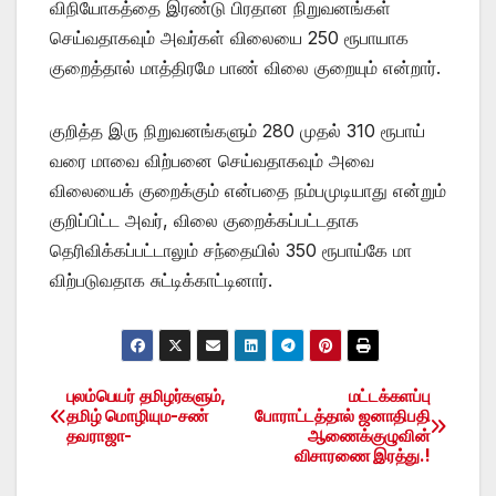
விநியோகத்தை இரண்டு பிரதான நிறுவனங்கள்
செய்வதாகவும் அவர்கள் விலையை 250 ரூபாயாக
குறைத்தால் மாத்திரமே பாண் விலை குறையும் என்றார்.
குறித்த இரு நிறுவனங்களும் 280 முதல் 310 ரூபாய்
வரை மாவை விற்பனை செய்வதாகவும் அவை
விலையைக் குறைக்கும் என்பதை நம்பமுடியாது என்றும்
குறிப்பிட்ட அவர், விலை குறைக்கப்பட்டதாக
தெரிவிக்கப்பட்டாலும் சந்தையில் 350 ரூபாய்கே மா
விற்படுவதாக சுட்டிக்காட்டினார்.
புலம்பெயர் தமிழர்களும்,
மட்டக்களப்பு
Post
தமிழ் மொழியும-சண்
போராட்டத்தால் ஜனாதிபதி
தவராஜா-
ஆணைக்குழுவின்
navigation
விசாரணை இரத்து.!