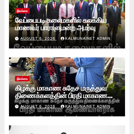
இலங்கை
வேப்பையடி கலைமகளில் கலக்கிய
மாணவர் பாராளுமன்ற அமர்வு
AUGUST 6, 2026
KALMUNAINET ADMIN
இலங்கை
கிழக்கு மாகாண சுதேச மருத்துவ
திணைக்களத்தின் பிரதி மாகாண
ஆணையாளராக வைத்தியர் அன்டன்
AUGUST 6, 2026
KALMUNAINET ADMIN
அனஸ்டீன் கடமையேற்பு!