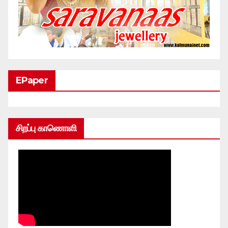
EPaper
சிறப்பு காணொளி