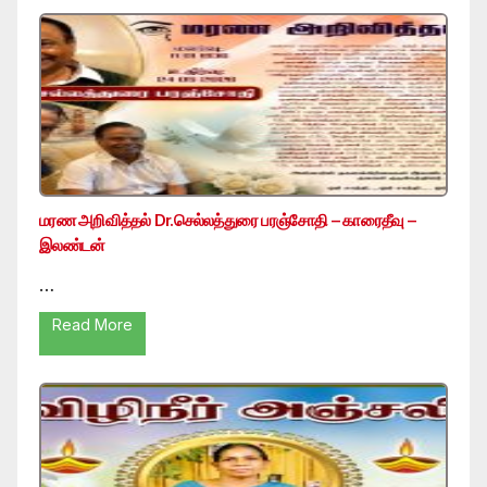
மரண அறிவித்தல் Dr.செல்லத்துரை பரஞ்சோதி – காரைதீவு –
இலண்டன்
…
Read More