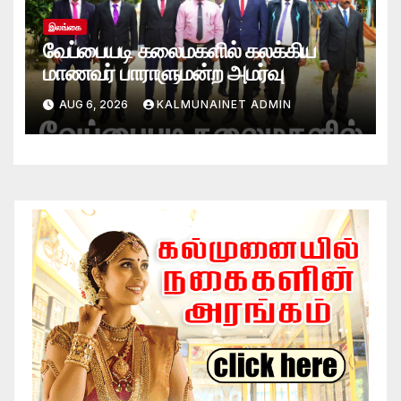
இலங்கை
வேப்பையடி கலைமகளில் கலக்கிய
மாணவர் பாராளுமன்ற அமர்வு
AUG 6, 2026
KALMUNAINET ADMIN