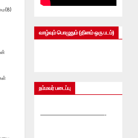
ழமை(8)
வாழ்வும் பொழுதும் (தினம் ஒரு படம்)
டன்
கள்
நம்மவர் படைப்பு
—————————————-
 ஏனைய