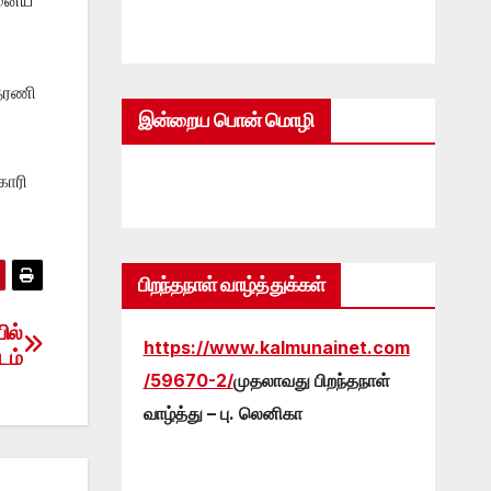
்தரணி
இன்றைய பொன் மொழி
்
காரி
பிறந்தநாள் வாழ்த்துக்கள்
ில்
https://www.kalmunainet.com
டம்
/59670-2/
முதலாவது பிறந்தநாள்
வாழ்த்து – பு. லெனிகா