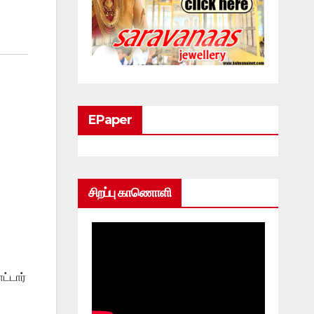
EPaper
சிறப்பு காணொளி
்டார்