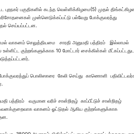
ட்ட புறநகர் பகுதிகளில் கடந்த வெள்ளிக்கிழமை(5) முதல் திங்கட்கி
 பரிசோதனைகள் முன்னெடுக்கப்பட்டு பல்வேறு போக்குவரத்து
ுதல் செய்யப்பட்டன.
மல் வாகனம் செலுத்தியமை சாரதி அனுமதி பத்திரம் இல்லாமல்
்ளிட்ட குற்றங்களுக்காக 10 மோட்டார் சைக்கிள்கள் மீட்கப்பட்டது
ுத்தப்பட்டனர்.
போக்குவரத்துப் பொலிஸாரை கேலி செய்து காணொளி பதிவிட்டவர்
்.
 பத்திரம் வருமான வரிச் சான்றிதழ் காப்பீட்டுச் சான்றிதழ்
கவனக்குறைவாக வாகனம் ஓட்டுதல் ஆகிய குற்றங்களுக்காக
்தன.
த்தால் ரூ. 38000 அபராதம் விதிக்கப்பட்டமை சுட்டிககாட்டத்தககது.