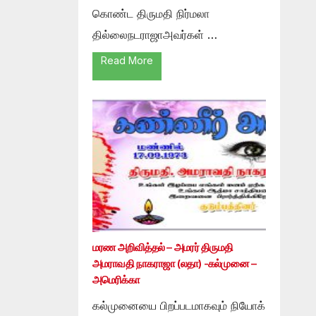
கொண்ட திருமதி நிர்மலா
தில்லைநடராஜாஅவர்கள் …
Read More
மரண அறிவித்தல் – அமரர் திருமதி
அமராவதி நாகராஜா (லதா) -கல்முனை –
அமெரிக்கா
கல்முனையை பிறப்படமாகவும் நியோக்