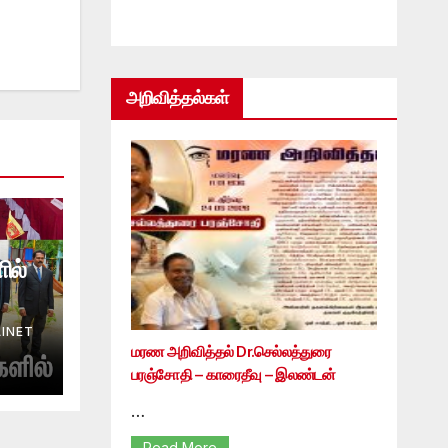
அறிவித்தல்கள்
ில்
INET
மரண அறிவித்தல் Dr.செல்லத்துரை
பரஞ்சோதி – காரைதீவு – இலண்டன்
…
Read More