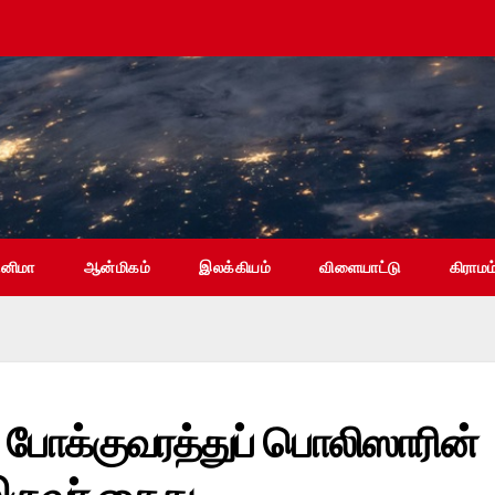
ினிமா
ஆன்மிகம்
இலக்கியம்
விளையாட்டு
கிராமம
போக்குவரத்துப் பொலிஸாரின்