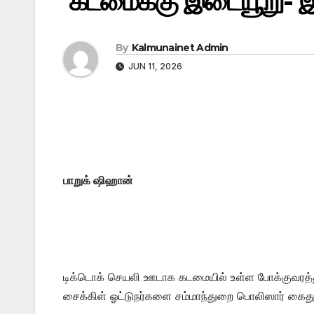
கடமைக்கு இடையூறு- இ
By
Kalmunainet Admin
JUN 11, 2026
பாறுக் ஷிஹான்
டிக்டொக் செயலி ஊடாக கடமையில் உள்ள போக்குவரத
சைக்கிள் ஓட்டுநர்களை சம்மாந்துறை பொலிஸார் கைது