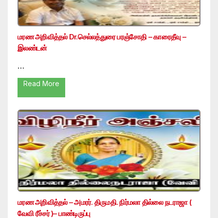
மரண அறிவித்தல் Dr.செல்லத்துரை பரஞ்சோதி – காரைதீவு –
இலண்டன்
…
Read More
மரண அறிவித்தல் – அமரர். திருமதி. நிர்மலா தில்லை நடராஜா (
வேவி ரீச்சர் )– பாண்டிருப்பு