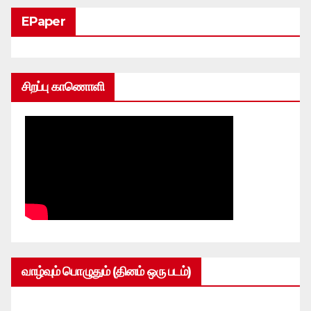
EPaper
சிறப்பு காணொளி
வாழ்வும் பொழுதும் (தினம் ஒரு படம்)