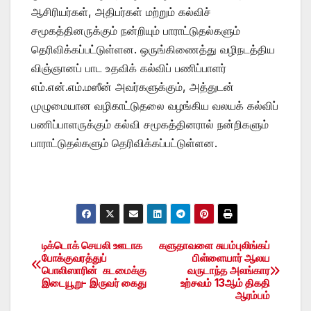
ஆசிரியர்கள், அதிபர்கள் மற்றும் கல்விச்
சமூகத்தினருக்கும் நன்றியும் பாராட்டுதல்களும்
தெரிவிக்கப்பட்டுள்ளன. ஒருங்கிணைத்து வழிநடத்திய
விஞ்ஞானப் பாட உதவிக் கல்விப் பணிப்பாளர்
எம்.என்.எம்.மஸீன் அவர்களுக்கும், அத்துடன்
முழுமையான வழிகாட்டுதலை வழங்கிய வலயக் கல்விப்
பணிப்பாளருக்கும் கல்வி சமூகத்தினரால் நன்றிகளும்
பாராட்டுதல்களும் தெரிவிக்கப்பட்டுள்ளன.
டிக்டொக் செயலி ஊடாக
களுதாவளை சுயம்புலிங்கப்
Post
போக்குவரத்துப்
பிள்ளையார் ஆலய
பொலிஸாரின் கடமைக்கு
வருடாந்த அலங்கார
navigation
இடையூறு- இருவர் கைது
உற்சவம் 13ஆம் திகதி
ஆரம்பம்