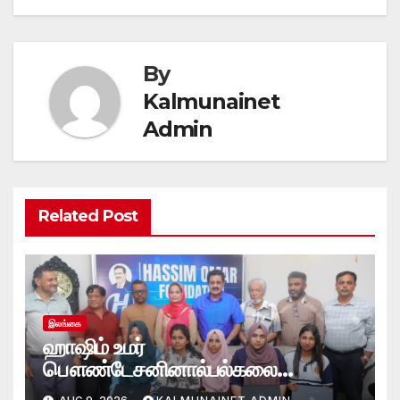
By
Kalmunainet
Admin
Related Post
இலங்கை
ஹாஷிம் உமர்
பௌண்டேசனினால்பல்கலை
மாணவர்களுக்குமடி கணனி