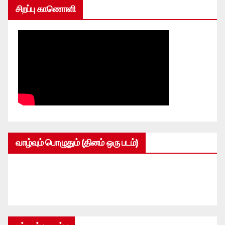
சிறப்பு காணொளி
வாழ்வும் பொழுதும் (தினம் ஒரு படம்)