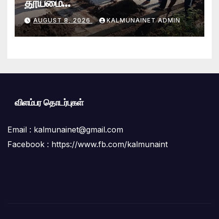
தூய்மை
வேலைத்திட்டம்.:ஆலையடிவேம்பு
AUGUST 8, 2026
KALMUNAINET ADMIN
பிரதேச செயலகமும் பிரதேச சபையும்
இணைந்து விசேட தூய்மைப் பணி.
விளம்பர தொடர்புகள்
Email :
kalmunainet@gmail.com
Facebook : https://www.fb.com/kalmunaint