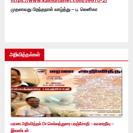
https://www.kalmunainet.com/59670-2/
முதலாவது பிறந்தநாள் வாழ்த்து – பு. லெனிகா
அறிவித்தல்கள்
மரண அறிவித்தல் Dr.செல்லத்துரை பரஞ்சோதி – காரைதீவு –
இலண்டன்