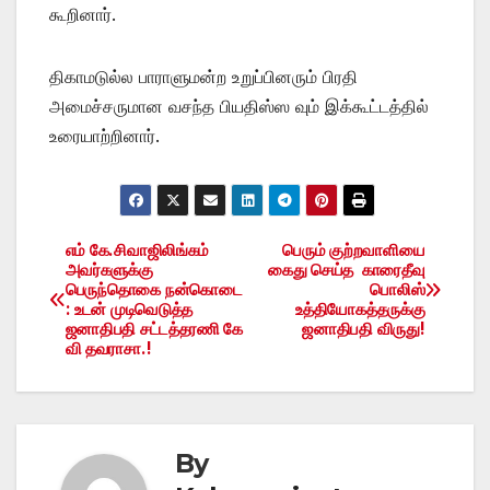
கூறினார்.
திகாமடுல்ல பாராளுமன்ற உறுப்பினரும் பிரதி
அமைச்சருமான வசந்த பியதிஸ்ஸ வும் இக்கூட்டத்தில்
உரையாற்றினார்.
எம் கே.சிவாஜிலிங்கம்
பெரும் குற்றவாளியை
Post
அவர்களுக்கு
கைது செய்த காரைதீவு
பெருந்தொகை நன்கொடை
பொலிஸ்
navigation
: உடன் முடிவெடுத்த
உத்தியோகத்தருக்கு
ஜனாதிபதி சட்டத்தரணி கே
ஜனாதிபதி விருது!
வி தவராசா.!
By